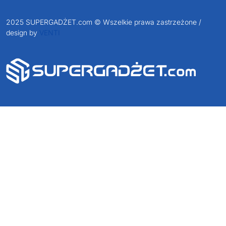
NIP: 6652893990
KONTAKT
+48 601 072 064
biuro@supergadzet.com
Zapraszamy do kontaktu
od poniedziałku do piątku
w godzinach 8:00 - 16:00
Dołącz do nas na
2025 SUPERGADŻET.com © Wszelkie prawa zastrzeżone /