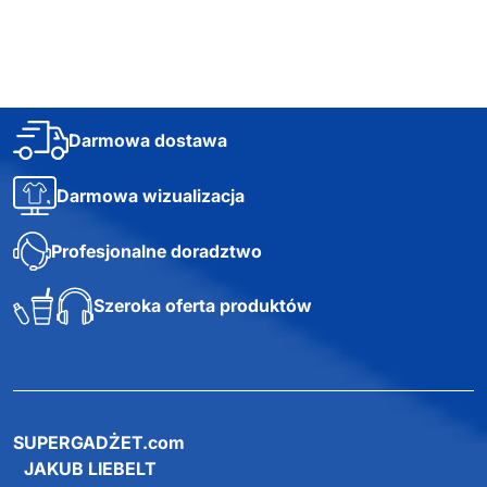
3-kolorowy
długopis z rysikiem
MULTIPEN
Dostępne różne
kolory
1,80
zł netto