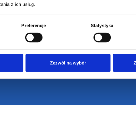
nia z ich usług.
Preferencje
Statystyka
armowa wizualizacja
Profesjonalne dorad
Zezwól na wybór
Z
ZAMÓWIENIA
SUPERGADŻE
JAKUB LIEBE
Jak zamawiać?
Osiecza Pierwsz
Czas realizacji
62-586 Rzgów
e
Dostawa i płatności
NIP: 665289399
Reklamacje
Regulamin strony