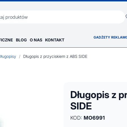
ka
GADŻETY REKLAM
FICZNE
BLOG
O NAS
KONTAKT
Długopisy
/
Długopis z przyciskiem z ABS SIDE
Długopis z p
SIDE
KOD:
MO6991