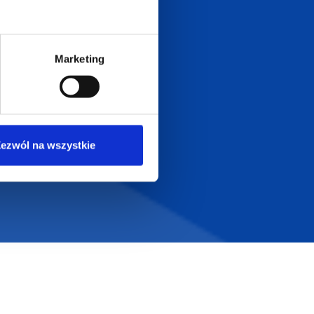
Marketing
Szeroka oferta
ztwo
produktów
ezwól na wszystkie
T.com
KONTAKT
LT
+48 601 072 064
a 29
biuro@supergadzet.com
0
Zapraszamy do kontaktu
od poniedziałku do piątku