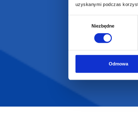
uzyskanymi podczas korzysta
Wybór
Niezbędne
zgody
Darmowa dostawa
D
Odmowa
POLECAMY
INFORMACJE
BESTSELLERY
O Nas
Artykuły biurowe
Katalogi online
Gadżety ekologiczne
Projekty graficzn
Torby reklamowe
Blog
Odzież reklamowa