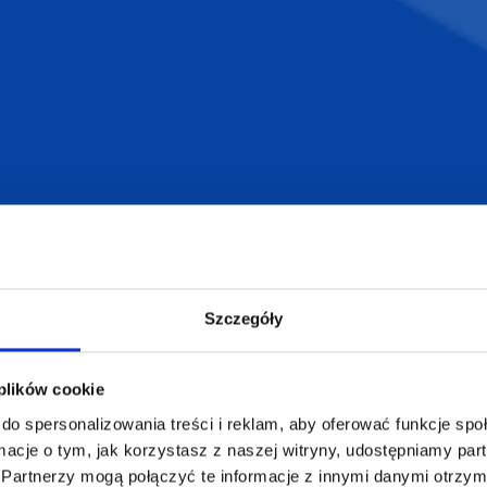
12 drewnianych
kredek COLORET
9,64
zł netto
Szczegóły
 plików cookie
do spersonalizowania treści i reklam, aby oferować funkcje sp
ormacje o tym, jak korzystasz z naszej witryny, udostępniamy p
Partnerzy mogą połączyć te informacje z innymi danymi otrzym