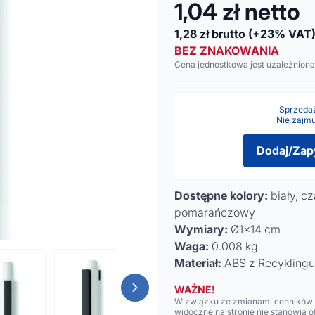
1,04
zł netto
1,28
zł brutto
(+23% VAT
BEZ ZNAKOWANIA
Cena jednostkowa jest uzależniona
Sprzedaż 
Nie zajmu
Dodaj/Zap
Dostępne kolory:
biały, cz
pomarańczowy
Wymiary:
Ø1x14 cm
Waga:
0.008 kg
Materiał:
ABS z Recyklingu
WAŻNE!
W związku ze zmianami cenników n
widoczne na stronie nie stanowią 