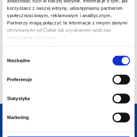
analizować ruch w naszej witrynie. Informacje o tym, jak
2-częściowy zestaw
korzystasz z naszej witryny, udostępniamy partnerom
taśm do ćwiczeń
Grip
społecznościowym, reklamowym i analitycznym.
Dostępne różne
Partnerzy mogą połączyć te informacje z innymi danymi
kolory
6 czarnych kredek
otrzymanymi od Ciebie lub uzyskanymi podczas
NEGRO
korzystania z ich usług.
19,82
zł netto
4,90
zł netto
4 mini kre
Wybór
ABIGAIL
Niezbędne
zgody
0,68
zł 
Preferencje
Statystyka
Darmowa dostawa
Marketing
Darmowa wizualizacja