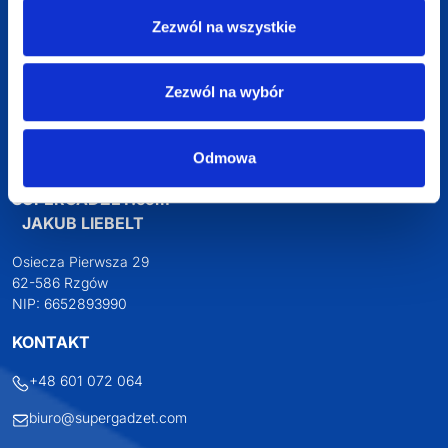
Profesjonalne doradztwo
Zezwól na wszystkie
Szeroka oferta produktów
Zezwól na wybór
Odmowa
SUPERGADŻET.com
JAKUB LIEBELT
Osiecza Pierwsza 29
62-586 Rzgów
NIP: 6652893990
KONTAKT
+48 601 072 064
biuro@supergadzet.com