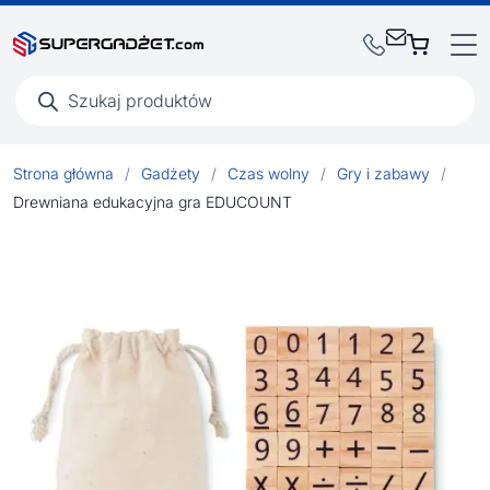
Wyszukiwarka
produktów
Strona główna
/
Gadżety
/
Czas wolny
/
Gry i zabawy
/
Drewniana edukacyjna gra EDUCOUNT