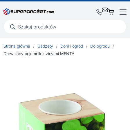
Wyszukiwarka
produktów
Strona główna
/
Gadżety
/
Dom i ogród
/
Do ogrodu
/
Drewniany pojemnik z ziołami MENTA