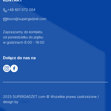
Osiecza Pierwsza 29
62-586 Rzgów
NIP: 6652893990
KONTAKT
+48 601 072 064
biuro@supergadzet.com
Zapraszamy do kontaktu
od poniedziałku do piątku
w godzinach 8:00 - 16:00
Dołącz do nas na