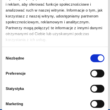
i reklam, aby oferować funkcje społecznościowe i
analizować ruch w naszej witrynie. Informacje o tym, jak
korzystasz z naszej witryny, udostępniamy partnerom
społecznościowym, reklamowym i analitycznym.
Partnerzy mogą połączyć te informacje z innymi danymi
otrzymanymi od Ciebie lub uzyskanymi podczas
6 zawieszek na
korzystania z ich usług.
choinkę, filc ROUGE
Afrodit bambusowe
Wybór
lusterko
Niezbędne
zgody
kieszonkowe
Akacjowy
soli i pi
SET
Preferencje
3,52
zł netto
29,38
zł netto
113,78
z
Statystyka
Marketing