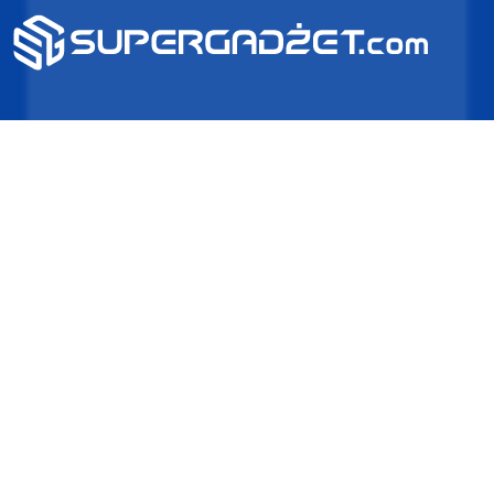
2025 SUPERGADŻET.com © Wszelkie prawa zastrzeżone /
design by
VENTI