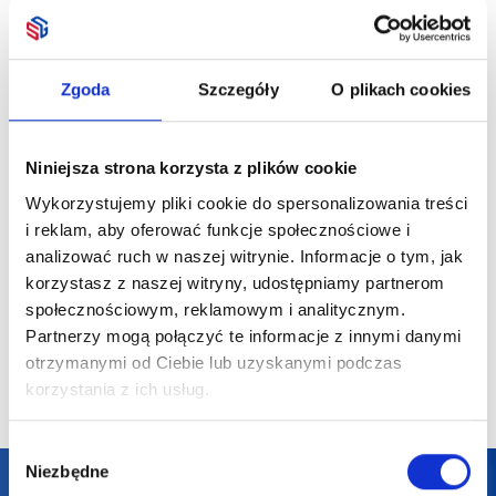
5-częściowy zestaw
Apteczka
5-części
Zgoda
Szczegóły
O plikach cookies
do grillowania Gril
do grillo
Churras
Niniejsza strona korzysta z plików cookie
Wykorzystujemy pliki cookie do spersonalizowania treści
89,74
zł netto
18,38
zł netto
334,70
i reklam, aby oferować funkcje społecznościowe i
analizować ruch w naszej witrynie. Informacje o tym, jak
korzystasz z naszej witryny, udostępniamy partnerom
społecznościowym, reklamowym i analitycznym.
Partnerzy mogą połączyć te informacje z innymi danymi
otrzymanymi od Ciebie lub uzyskanymi podczas
korzystania z ich usług.
Wybór
Niezbędne
zgody
Darmowa dostawa