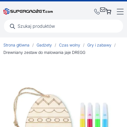
Wyszukiwarka
produktów
Strona główna
/
Gadżety
/
Czas wolny
/
Gry i zabawy
/
Drewniany zestaw do malowania jaje DREGG