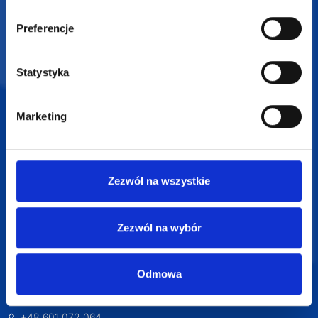
Darmowa wizualizacja
Preferencje
Profesjonalne doradztwo
Statystyka
Szeroka oferta produktów
Marketing
Zezwól na wszystkie
SUPERGADŻET.com
JAKUB LIEBELT
Zezwól na wybór
Osiecza Pierwsza 29
62-586 Rzgów
NIP: 6652893990
Odmowa
KONTAKT
+48 601 072 064