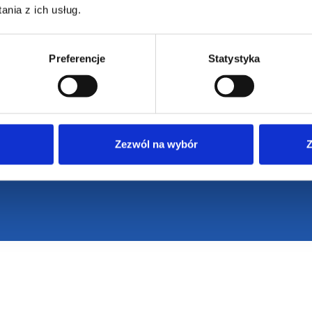
nia z ich usług.
Preferencje
Statystyka
Zezwól na wybór
Z
eżone / design by
VENTI