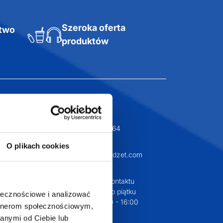
Szeroka oferta
ztwo
produktów
T.com
KONTAKT
LT
+48 601 072 064
a 29
O plikach cookies
biuro@supergadzet.com
0
Zapraszamy do kontaktu
od poniedziałku do piątku
ołecznościowe i analizować
w godzinach 8:00 - 16:00
artnerom społecznościowym,
anymi od Ciebie lub