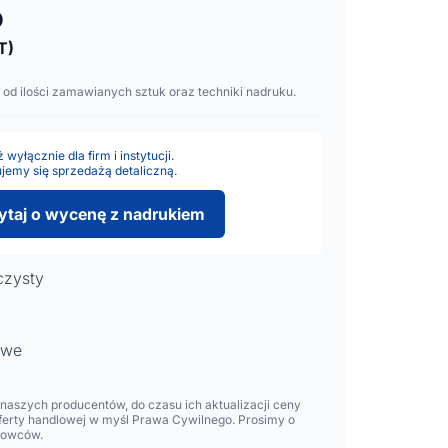
o
T)
 od ilości zamawianych sztuk oraz techniki nadruku.
wyłącznie dla firm i instytucji.
jemy się sprzedażą detaliczną.
ytaj o wycenę z nadrukiem
czysty
owe
aszych producentów, do czasu ich aktualizacji ceny
oferty handlowej w myśl Prawa Cywilnego. Prosimy o
lowców.