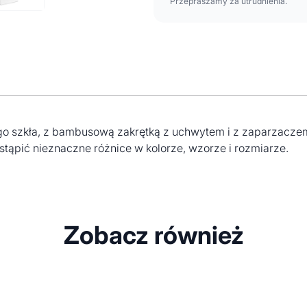
Przepraszamy za utrudnienia.
ego szkła, z bambusową zakrętką z uchwytem i z zaparzacze
tąpić nieznaczne różnice w kolorze, wzorze i rozmiarze.
Zobacz również