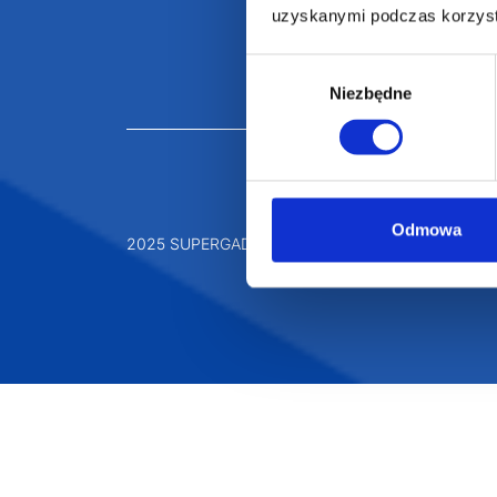
uzyskanymi podczas korzysta
Wybór
Niezbędne
zgody
Odmowa
2025 SUPERGADŻET.com © Wszelkie prawa zastrz