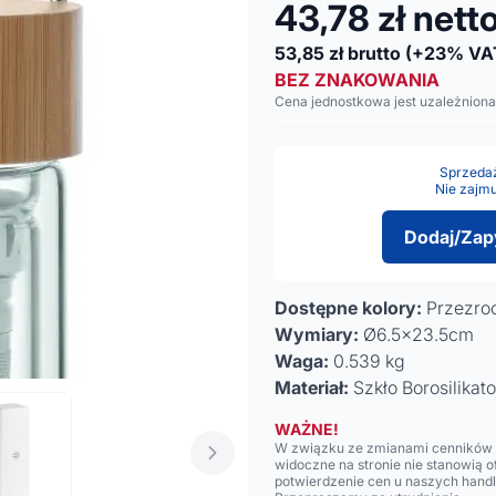
43,78
zł nett
53,85
zł brutto
(+23% VA
BEZ ZNAKOWANIA
Cena jednostkowa jest uzależniona
Sprzedaż 
Nie zajmu
Dodaj/Zap
Dostępne kolory:
Przezro
Wymiary:
Ø6.5x23.5cm
Waga:
0.539 kg
Materiał:
Szkło Borosilikat
WAŻNE!
W związku ze zmianami cenników n
widoczne na stronie nie stanowią 
potwierdzenie cen u naszych hand