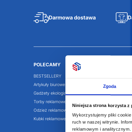
Darmowa dostawa
D
POLECAMY
INFORMACJE
BESTSELLERY
O Nas
Artykuły biurowe
Katalogi online
Zgoda
Gadżety ekologiczne
Projekty graficzn
Torby reklamowe
Blog
Niniejsza strona korzysta z
Odzież reklamowa
Wykorzystujemy pliki cookie 
Kubki reklamowe
ruch w naszej witrynie. Inf
reklamowym i analitycznym. 