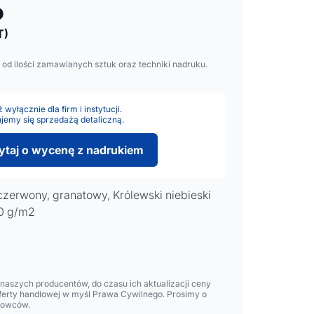
o
T)
 od ilości zamawianych sztuk oraz techniki nadruku.
wyłącznie dla firm i instytucji.
jemy się sprzedażą detaliczną.
ytaj o wycenę z nadrukiem
czerwony, granatowy, Królewski niebieski
70 g/m2
aszych producentów, do czasu ich aktualizacji ceny
oferty handlowej w myśl Prawa Cywilnego. Prosimy o
lowców.