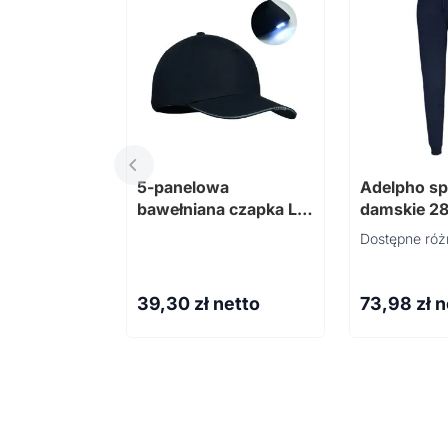
5-panelowa
Adelpho sp
bawełniana czapka LE
damskie 2
LUZCAP
Dostępne róż
39,30
zł netto
73,98
zł 