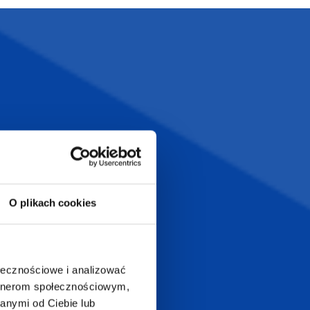
Szeroka oferta
ztwo
produktów
T.com
KONTAKT
LT
+48 601 072 064
O plikach cookies
a 29
biuro@supergadzet.com
0
Zapraszamy do kontaktu
ołecznościowe i analizować
od poniedziałku do piątku
artnerom społecznościowym,
w godzinach 8:00 - 16:00
anymi od Ciebie lub