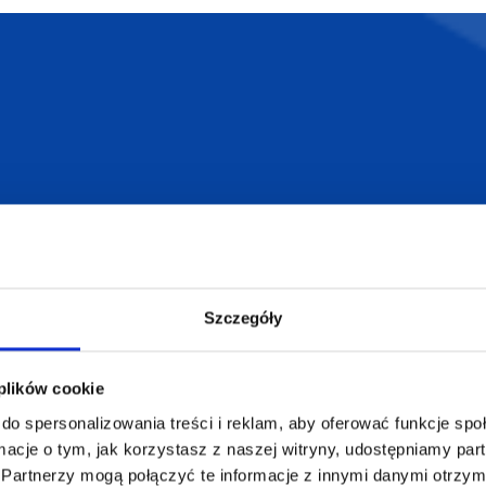
armowa wizualizacja
Profesjonalne dorad
ZAMÓWIENIA
SUPERGADŻE
JAKUB LIEBE
Jak zamawiać?
Szczegóły
Osiecza Pierwsz
Czas realizacji
62-586 Rzgów
e
Dostawa i płatności
NIP: 665289399
 plików cookie
Reklamacje
do spersonalizowania treści i reklam, aby oferować funkcje sp
Regulamin strony
ormacje o tym, jak korzystasz z naszej witryny, udostępniamy p
Polityka prywatności
Partnerzy mogą połączyć te informacje z innymi danymi otrzym