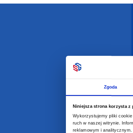
Darmowa dostawa
D
POLECAMY
INFORMACJE
BESTSELLERY
O Nas
Zgoda
Artykuły biurowe
Katalogi online
Gadżety ekologiczne
Projekty graficzn
Niniejsza strona korzysta z
Torby reklamowe
Blog
Wykorzystujemy pliki cookie 
Odzież reklamowa
ruch w naszej witrynie. Inf
Kubki reklamowe
reklamowym i analitycznym. 