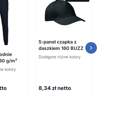
3 artykuły 
5-panel czapka z
RPET DENA
daszkiem 160 BUZZ
odnie
Dostępne różne kolory
280 g/m²
e kolory
tto
8,34
zł netto
94,42
zł n