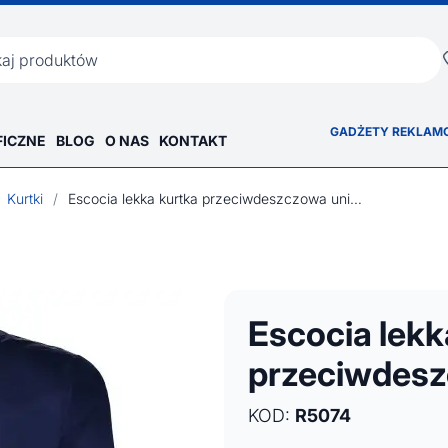
ka
GADŻETY REKLAM
FICZNE
BLOG
O NAS
KONTAKT
Kurtki
/
Escocia lekka kurtka przeciwdeszczowa unisex
Escocia lekk
przeciwdesz
KOD:
R5074