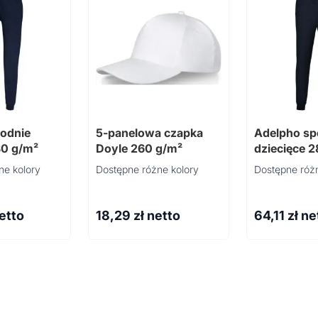
odnie
5-panelowa czapka
Adelpho sp
80 g/m²
Doyle 260 g/m²
dziecięce 
ne kolory
Dostępne różne kolory
Dostępne różn
netto
18,29
zł netto
64,11
zł ne