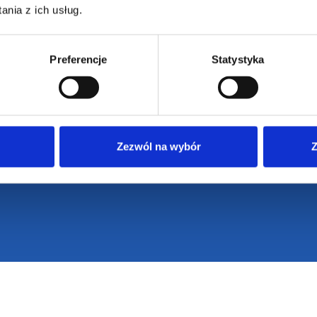
nia z ich usług.
Preferencje
Statystyka
Zezwól na wybór
Z
VENTI