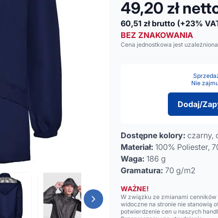
49,20
zł nett
60,51
zł brutto
(+23% VA
BEZ ZNAKOWANIA
Cena jednostkowa jest uzależniona
Sprzedaż 
Nie zajmu
Dodaj/Zap
Dostępne kolory:
czarny, 
Materiał:
100% Poliester, 
Waga:
186 g
Gramatura:
70 g/m2
WAŻNE!
W związku ze zmianami cenników n
widoczne na stronie nie stanowią 
potwierdzenie cen u naszych hand