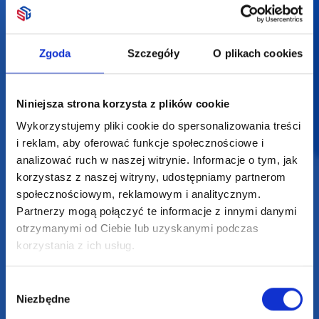
Darmowa dostawa
Zgoda
Szczegóły
O plikach cookies
Darmowa wizualizacja
Profesjonalne doradztwo
Niniejsza strona korzysta z plików cookie
Wykorzystujemy pliki cookie do spersonalizowania treści
Szeroka oferta produktów
i reklam, aby oferować funkcje społecznościowe i
analizować ruch w naszej witrynie. Informacje o tym, jak
korzystasz z naszej witryny, udostępniamy partnerom
społecznościowym, reklamowym i analitycznym.
Partnerzy mogą połączyć te informacje z innymi danymi
SUPERGADŻET.com
otrzymanymi od Ciebie lub uzyskanymi podczas
JAKUB LIEBELT
korzystania z ich usług.
Osiecza Pierwsza 29
62-586 Rzgów
Wybór
NIP: 6652893990
Niezbędne
zgody