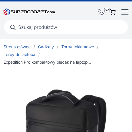
Wyszukiwarka
produktów
Strona główna
/
Gadżety
/
Torby reklamowe
/
Torby do laptopa
/
Expedition Pro kompaktowy plecak na laptopa 15,6-cali o pojemności 12 l wykonany z materiałów z recyklingu z certyfikatem GRS