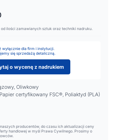
)
 od ilości zamawianych sztuk oraz techniki nadruku.
wyłącznie dla firm i instytucji.
jemy się sprzedażą detaliczną.
ytaj o wycenę z nadrukiem
rązowy, Oliwkowy
apier certyfikowany FSC®, Poliaktyd (PLA)
aszych producentów, do czasu ich aktualizacji ceny
oferty handlowej w myśl Prawa Cywilnego. Prosimy o
lowców.