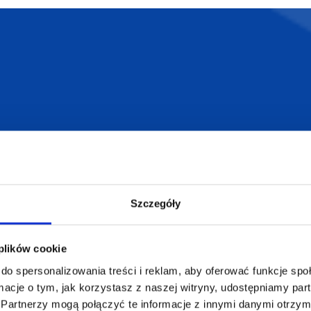
12 drewnianych
kredek COLORET
9,64
zł netto
4 odblasko
w pudełku
4,74
zł ne
Szczegóły
 plików cookie
do spersonalizowania treści i reklam, aby oferować funkcje sp
ormacje o tym, jak korzystasz z naszej witryny, udostępniamy p
Partnerzy mogą połączyć te informacje z innymi danymi otrzym