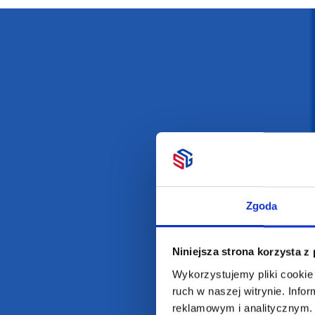
2w1 długopis i
zakreślacz RIO DUO
Zgoda
Dostępne różne kolory
Niniejsza strona korzysta z
2,66
zł netto
Wykorzystujemy pliki cookie 
ruch w naszej witrynie. Inf
reklamowym i analitycznym. 