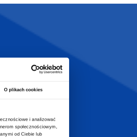
we ołówki
 BOWY
tto
O plikach cookies
ołecznościowe i analizować
artnerom społecznościowym,
anymi od Ciebie lub