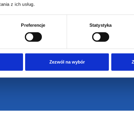
nia z ich usług.
Preferencje
Statystyka
armowa wizualizacja
Profesjonalne dorad
Zezwól na wybór
Z
ZAMÓWIENIA
SUPERGADŻE
JAKUB LIEBE
Jak zamawiać?
Osiecza Pierwsz
Czas realizacji
62-586 Rzgów
e
Dostawa i płatności
NIP: 665289399
Reklamacje