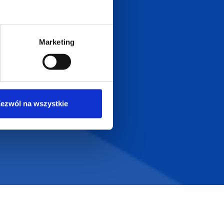
Marketing
Szeroka oferta
ztwo
produktów
ezwól na wszystkie
T.com
KONTAKT
LT
+48 601 072 064
a 29
biuro@supergadzet.com
0
Zapraszamy do kontaktu