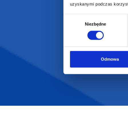
uzyskanymi podczas korzysta
Wybór
Niezbędne
zgody
Darmowa dostawa
D
Odmowa
POLECAMY
INFORMACJE
BESTSELLERY
O Nas
Artykuły biurowe
Katalogi online
Gadżety ekologiczne
Projekty graficzn
Torby reklamowe
Blog