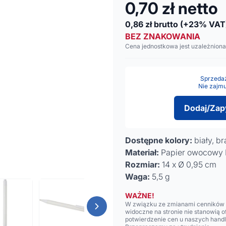
0,70
zł netto
0,86
zł brutto
(+23% VAT
BEZ ZNAKOWANIA
Cena jednostkowa jest uzależniona
Sprzedaż 
Nie zajmu
Dodaj/Zap
Dostępne kolory:
biały, b
Materiał:
Papier owocowy P
Rozmiar:
14 x Ø 0,95 cm
Waga:
5,5 g
WAŻNE!
W związku ze zmianami cenników n
widoczne na stronie nie stanowią 
potwierdzenie cen u naszych hand