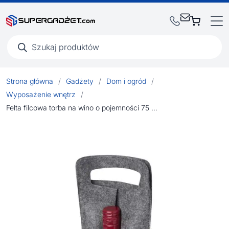
Wyszukiwarka
produktów
Strona główna
/
Gadżety
/
Dom i ogród
/
Wyposażenie wnętrz
/
Felta filcowa torba na wino o pojemności 75 cl wykonana z materiałów z recyklingu z certyfikatem GRS