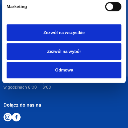
Marketing
SUPERGADŻET.com
JAKUB LIEBELT
Zezwól na wszystkie
Osiecza Pierwsza 29
62-586 Rzgów
Zezwól na wybór
NIP: 6652893990
KONTAKT
Odmowa
+48 601 072 064
biuro@supergadzet.com
Zapraszamy do kontaktu
od poniedziałku do piątku
w godzinach 8:00 - 16:00