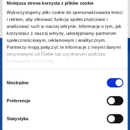
Niniejsza strona korzysta z plików cookie
16,52
zł netto
12,17
zł netto
11,10
zł 
Wykorzystujemy pliki cookie do spersonalizowania treści
i reklam, aby oferować funkcje społecznościowe i
analizować ruch w naszej witrynie. Informacje o tym, jak
korzystasz z naszej witryny, udostępniamy partnerom
społecznościowym, reklamowym i analitycznym.
Partnerzy mogą połączyć te informacje z innymi danymi
otrzymanymi od Ciebie lub uzyskanymi podczas
korzystania z ich usług.
Darmowa dostawa
Wybór
Niezbędne
zgody
Darmowa wizualizacja
Preferencje
Profesjonalne doradztwo
Szeroka oferta produktów
Statystyka