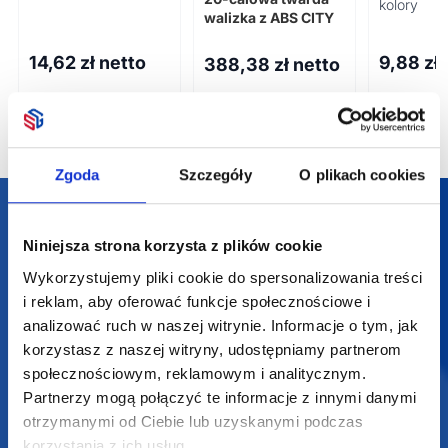
kolory
materiału
walizka z ABS CITY
recykling
certyfika
14,62
zł netto
9,88
zł
388,38
zł netto
Zgoda
Szczegóły
O plikach cookies
Darmowa dostawa
Niniejsza strona korzysta z plików cookie
Darmowa wizualizacja
Wykorzystujemy pliki cookie do spersonalizowania treści
i reklam, aby oferować funkcje społecznościowe i
Profesjonalne doradztwo
analizować ruch w naszej witrynie. Informacje o tym, jak
korzystasz z naszej witryny, udostępniamy partnerom
Szeroka oferta produktów
społecznościowym, reklamowym i analitycznym.
Partnerzy mogą połączyć te informacje z innymi danymi
otrzymanymi od Ciebie lub uzyskanymi podczas
korzystania z ich usług.