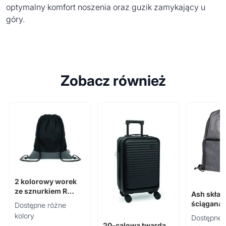
optymalny komfort noszenia oraz guzik zamykający u
góry.
Zobacz również
2 kolorowy worek
ze sznurkiem R
Ash skład
LIBAG
ściągana 
Dostępne różne
torba o p
kolory
Dostępne 
7 l wykon
20-calowa twarda