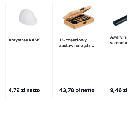
Awaryjna 
Antystres KASK
13-częściowy
samocho
zestaw narzędzi
ANDRE
FUROBAM
4,79
zł netto
43,78
zł netto
9,46
zł