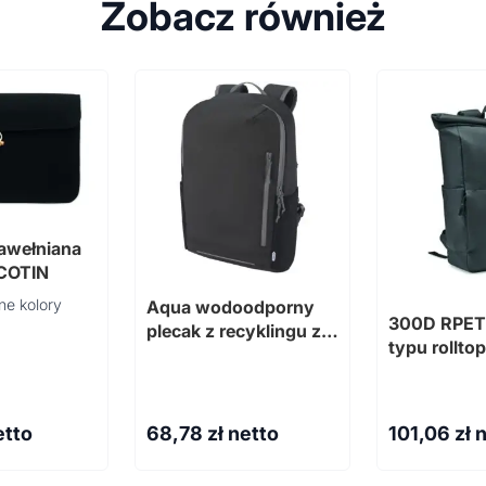
Zobacz również
bawełniana
 COTIN
ne kolory
Aqua wodoodporny
300D RPET 
plecak z recyklingu z
typu rollt
certyfikatem GRS na
ROLLPACK
15-calowego laptopa o
pojemności 21 l
etto
68,78
zł netto
101,06
zł 