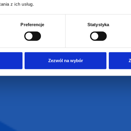
62-586 Rzgów
nia z ich usług.
e
Dostawa i płatności
NIP: 665289399
Reklamacje
Regulamin strony
Preferencje
Statystyka
Polityka prywatności
Zezwól na wybór
Z
VENTI