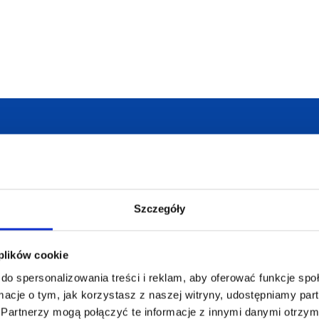
armowa wizualizacja
Profesjonalne dorad
Szczegóły
 plików cookie
ZAMÓWIENIA
SUPERGADŻE
do spersonalizowania treści i reklam, aby oferować funkcje sp
JAKUB LIEBE
Jak zamawiać?
ormacje o tym, jak korzystasz z naszej witryny, udostępniamy p
Osiecza Pierwsz
Czas realizacji
Partnerzy mogą połączyć te informacje z innymi danymi otrzym