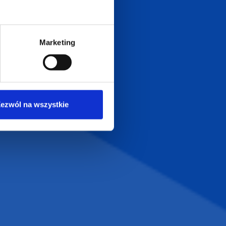
biuro@supergadzet.com
0
Zapraszamy do kontaktu
Marketing
od poniedziałku do piątku
w godzinach 8:00 - 16:00
Dołącz do nas na
ezwól na wszystkie