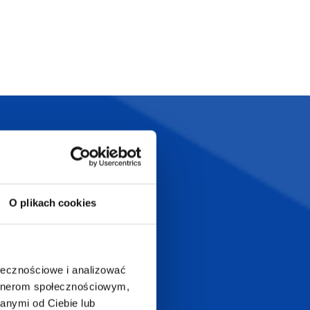
Szeroka oferta
ztwo
produktów
O plikach cookies
T.com
KONTAKT
ołecznościowe i analizować
LT
+48 601 072 064
artnerom społecznościowym,
a 29
anymi od Ciebie lub