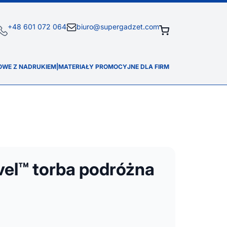
+48 601 072 064
biuro@supergadzet.com
OWE Z NADRUKIEM
|
MATERIAŁY PROMOCYJNE DLA FIRM
vel™ torba podróżna