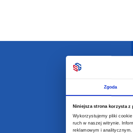
Darmowa dostawa
D
Zgoda
Niniejsza strona korzysta z
POLECAMY
INFORMACJE
Wykorzystujemy pliki cookie 
BESTSELLERY
O Nas
ruch w naszej witrynie. Inf
Artykuły biurowe
Katalogi online
reklamowym i analitycznym. 