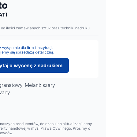
to
AT)
 od ilości zamawianych sztuk oraz techniki nadruku.
wyłącznie dla firm i instytucji.
jemy się sprzedażą detaliczną.
ytaj o wycenę z nadrukiem
granatowy, Melanż szary
owany
aszych producentów, do czasu ich aktualizacji ceny
oferty handlowej w myśl Prawa Cywilnego. Prosimy o
lowców.