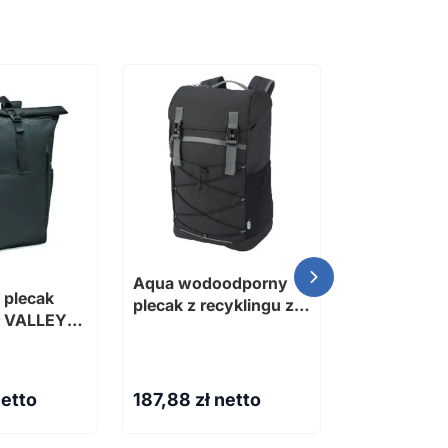
2 kolorowy
sznurkiem 
Aqua wodoodporny
plecak
Dostępne różn
plecak z recyklingu z
op VALLEY
certyfikatem GRS na
laptopa z ekranem
15,6 cali o pojemności
23 l
netto
187,88
zł netto
14,62
zł n