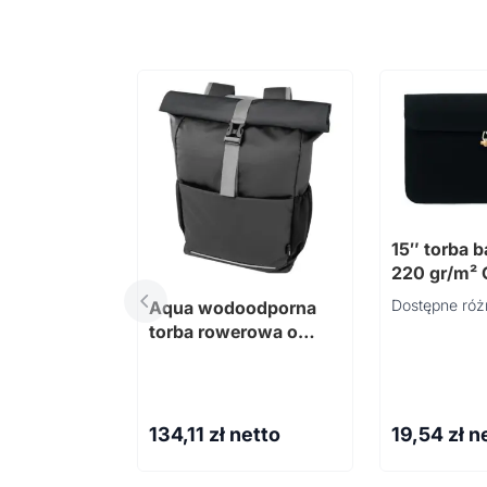
15″ torba 
220 gr/m²
Dostępne róż
Aqua wodoodporna
torba rowerowa o
pojemności 20 l na 15-
calowego laptopa
wykonana z
materiałów z
134,11
zł netto
19,54
zł n
recyklingu z
certyfikatem GR