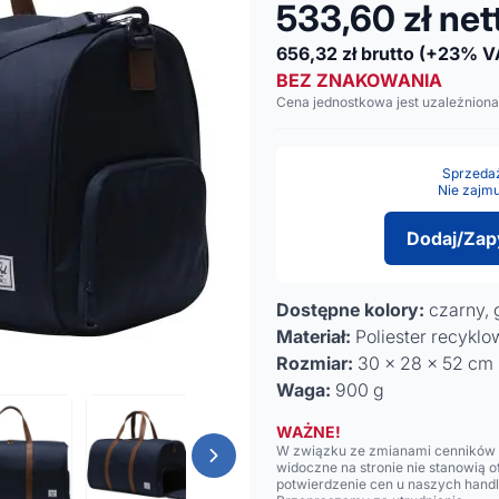
533,60
zł net
656,32
zł brutto
(+23% V
BEZ ZNAKOWANIA
Cena jednostkowa jest uzależniona
Sprzedaż 
Nie zajmu
Dodaj/Zap
Dostępne kolory:
czarny, 
Materiał:
Poliester recykl
Rozmiar:
30 x 28 x 52 cm
Waga:
900 g
WAŻNE!
W związku ze zmianami cenników n
widoczne na stronie nie stanowią 
potwierdzenie cen u naszych hand