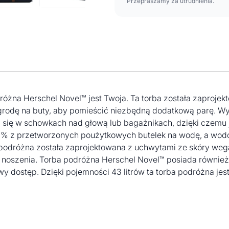
Przepraszamy za utrudnienia.
óżna Herschel Novel™ jest Twoja. Ta torba została zaprojekto
zegrodę na buty, aby pomieścić niezbędną dodatkową parę.
 się w schowkach nad głową lub bagażnikach, dzięki czemu 
0% z przetworzonych poużytkowych butelek na wodę, a wod
podróżna została zaprojektowana z uchwytami ze skóry wega
 noszenia. Torba podróżna Herschel Novel™ posiada również
y dostęp. Dzięki pojemności 43 litrów ta torba podróżna jes