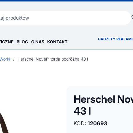
ka
GADŻETY REKLAM
FICZNE
BLOG
O NAS
KONTAKT
Worki
/
Herschel Novel™ torba podróżna 43 l
Herschel No
43 l
KOD:
120693