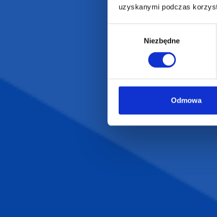
uzyskanymi podczas korzysta
Gadżety ekologiczne
Projekty graficzn
Torby reklamowe
Blog
Wybór
Odzież reklamowa
Niezbędne
zgody
Kubki reklamowe
Odmowa