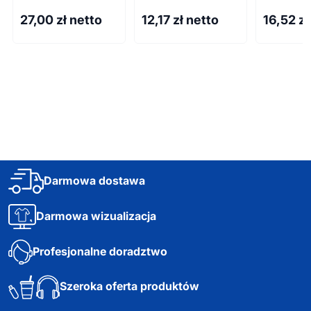
27,00
zł netto
12,17
zł netto
16,52
zł
Darmowa dostawa
Darmowa wizualizacja
Profesjonalne doradztwo
Szeroka oferta produktów