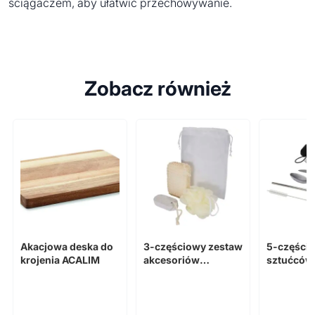
ściągaczem, aby ułatwić przechowywanie.
Zobacz również
Akacjowa deska do
3-częściowy zestaw
5-części
krojenia ACALIM
akcesoriów
sztućców 
kąpielowych
nierdzew
Harmony