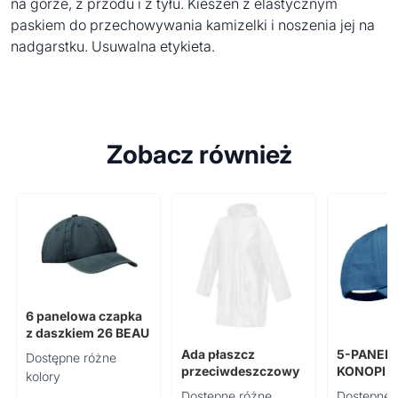
na górze, z przodu i z tyłu. Kieszeń z elastycznym
paskiem do przechowywania kamizelki i noszenia jej na
nadgarstku. Usuwalna etykieta.
Zobacz również
6 panelowa czapka
z daszkiem 26 BEAU
Ada płaszcz
5-PANEL 
Dostępne różne
przeciwdeszczowy
KONOPI 
kolory
NAIMA C
Dostępne różne
Dostępne 