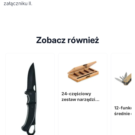
załączniku II.
Zobacz również
24-częściowy
zestaw narzędzi
BAMTOOL
12-funkcy
średnie d
narzędzie
Anderson