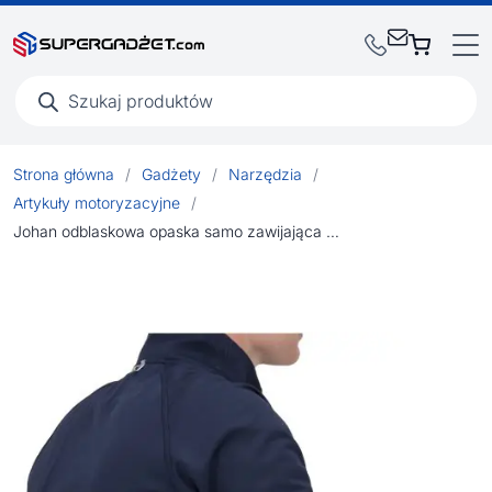
Wyszukiwarka
produktów
Strona główna
/
Gadżety
/
Narzędzia
/
Artykuły motoryzacyjne
/
Johan odblaskowa opaska samo zawijająca się przy uderzeniu, 38 cm