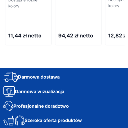
kolory
kolory
11,44
zł netto
94,42
zł netto
12,82
zł
Darmowa dostawa
Darmowa wizualizacja
Profesjonalne doradztwo
Szeroka oferta produktów