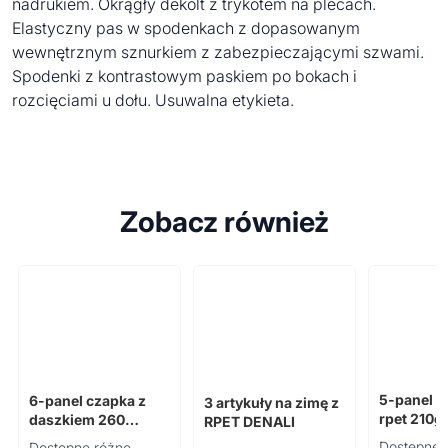
nadrukiem. Okrągły dekolt z trykotem na plecach.
Elastyczny pas w spodenkach z dopasowanym
wewnętrznym sznurkiem z zabezpieczającymi szwami.
Spodenki z kontrastowym paskiem po bokach i
rozcięciami u dołu. Usuwalna etykieta.
Zobacz również
5-panel c
6-panel czapka z
3 artykuły na zimę z
rpet 210
daszkiem 260
RPET DENALI
BUFFALO
Dostępne 
Dostępne różne