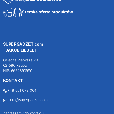
Szeroka oferta produktów
SUPERGADŻET.com
JAKUB LIEBELT
Osiecza Pierwsza 29
62-586 Rzgów
NIP: 6652893990
KONTAKT
+48 601 072 064
biuro@supergadzet.com
Zapraszamy do kontaktu