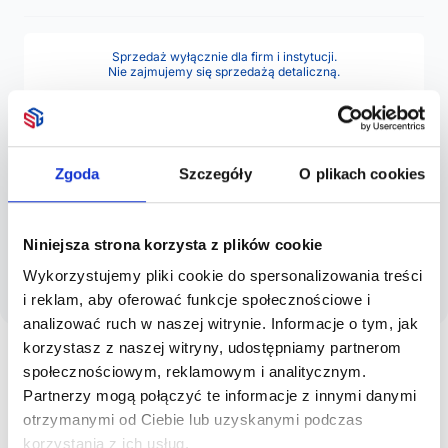
Sprzedaż wyłącznie dla firm i instytucji.
Nie zajmujemy się sprzedażą detaliczną.
Dodaj/Zapytaj o wycenę z nadrukiem
Zgoda
Szczegóły
O plikach cookies
Wymiary:
x x
WAŻNE!
W związku ze zmianami cenników naszych producentów, do czasu
Niniejsza strona korzysta z plików cookie
ich aktualizacji ceny widoczne na stronie nie stanowią oferty
handlowej w myśl Prawa Cywilnego. Prosimy o potwierdzenie cen u
Wykorzystujemy pliki cookie do spersonalizowania treści
naszych handlowców.
Przepraszamy za utrudnienia.
i reklam, aby oferować funkcje społecznościowe i
analizować ruch w naszej witrynie. Informacje o tym, jak
korzystasz z naszej witryny, udostępniamy partnerom
społecznościowym, reklamowym i analitycznym.
Partnerzy mogą połączyć te informacje z innymi danymi
otrzymanymi od Ciebie lub uzyskanymi podczas
korzystania z ich usług.