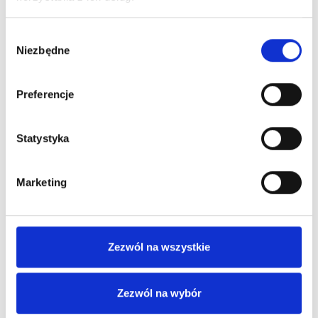
Zobacz również
Wybór
Niezbędne
zgody
Preferencje
Statystyka
Katalog BLUE
Marketing
COLLECTION 2026
EN
Zezwól na wszystkie
14,90
zł netto
Zezwól na wybór