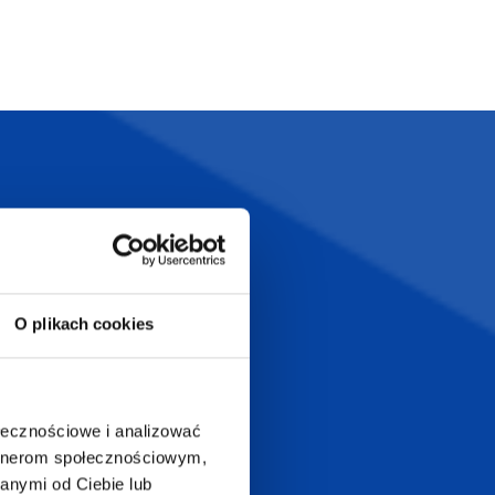
Szeroka oferta
ztwo
produktów
O plikach cookies
T.com
KONTAKT
LT
+48 601 072 064
ołecznościowe i analizować
a 29
artnerom społecznościowym,
biuro@supergadzet.com
0
anymi od Ciebie lub