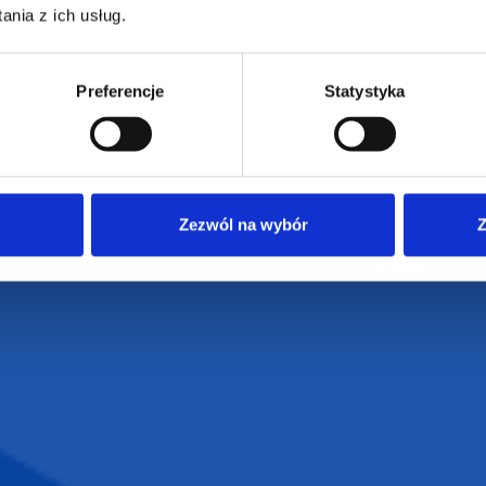
Reklamacje
nia z ich usług.
Regulamin strony
Polityka prywatności
Preferencje
Statystyka
Zezwól na wybór
Z
VENTI