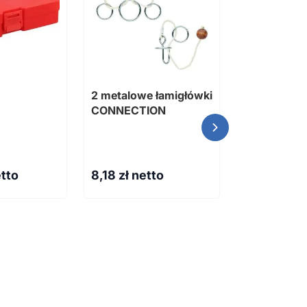
2 metalowe łamigłówki
Aervia prz
CONNECTION
wentylator
sztucznych
Dostępne różn
pochodzący
recyklingu
etto
8,18
zł netto
33,05
zł n