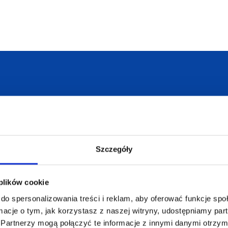
armowa wizualizacja
Profesjonalne dorad
Szczegóły
ZAMÓWIENIA
SUPERGADŻE
JAKUB LIEBE
 plików cookie
Jak zamawiać?
do spersonalizowania treści i reklam, aby oferować funkcje sp
Osiecza Pierwsz
Czas realizacji
ormacje o tym, jak korzystasz z naszej witryny, udostępniamy p
62-586 Rzgów
e
Dostawa i płatności
NIP: 665289399
Partnerzy mogą połączyć te informacje z innymi danymi otrzym