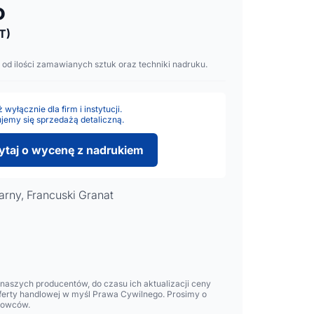
o
T)
 od ilości zamawianych sztuk oraz techniki nadruku.
wyłącznie dla firm i instytucji.
jemy się sprzedażą detaliczną.
ytaj o wycenę z nadrukiem
arny, Francuski Granat
aszych producentów, do czasu ich aktualizacji ceny
oferty handlowej w myśl Prawa Cywilnego. Prosimy o
lowców.