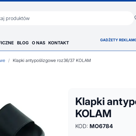
ka
GADŻETY REKLAM
FICZNE
BLOG
O NAS
KONTAKT
owe
/
Klapki antypoślizgowe roz36/37 KOLAM
Klapki anty
KOLAM
KOD:
MO6784