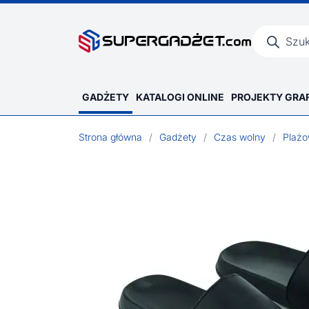
Wyszukiwar
produktów
GADŻETY
KATALOGI ONLINE
PROJEKTY GRA
Strona główna
/
Gadżety
/
Czas wolny
/
Plaż