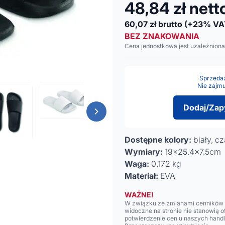
48,84
zł nett
60,07
zł brutto
(+23% VA
BEZ ZNAKOWANIA
Cena jednostkowa jest uzależniona
Sprzedaż 
Nie zajmu
Dodaj/Zap
Dostępne kolory:
biały, cz
Wymiary:
19x25.4x7.5cm
Waga:
0.172 kg
Materiał:
EVA
WAŻNE!
W związku ze zmianami cenników n
widoczne na stronie nie stanowią 
potwierdzenie cen u naszych hand