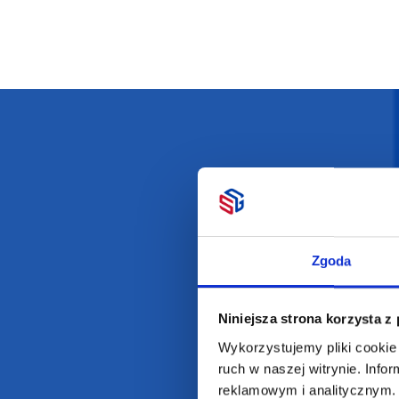
Darmowa dostawa
D
Zgoda
POLECAMY
INFORMACJE
Niniejsza strona korzysta z
BESTSELLERY
O Nas
Wykorzystujemy pliki cookie 
Artykuły biurowe
Katalogi online
ruch w naszej witrynie. Inf
Gadżety ekologiczne
Projekty graficzn
reklamowym i analitycznym. 