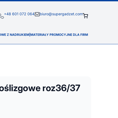
+48 601 072 064
biuro@supergadzet.com
OWE Z NADRUKIEM
|
MATERIAŁY PROMOCYJNE DLA FIRM
poślizgowe roz36/37