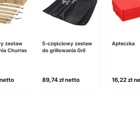
wy zestaw
5-częściowy zestaw
Apteczka
nia Churras
do grillowania Gril
 netto
89,74
zł netto
16,22
zł n