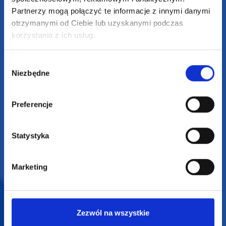
Partnerzy mogą połączyć te informacje z innymi danymi
+48 601 072 064
otrzymanymi od Ciebie lub uzyskanymi podczas
biuro@supergadzet.com
korzystania z ich usług.
Zapraszamy do kontaktu
Wybór
od poniedziałku do piątku
Niezbędne
zgody
w godzinach 8:00 - 16:00
Preferencje
Dołącz do nas na
Statystyka
Marketing
2025 SUPERGADŻET.com © Wszelkie prawa zastrzeżone /
design by
VENTI
Zezwól na wszystkie