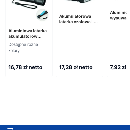
Aluminio
Akumulatorowa
wysuwany
latarka czołowa LED
TRACTA
ELYDEE
Aluminiowa latarka
akumulatorow
LUMEZO
Dostępne różne
kolory
16,78
zł netto
17,28
zł netto
7,92
zł 