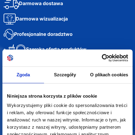
Darmowa dostawa
Darmowa wizualizacja
Profesjonalne doradztwo
Szeroka oferta produktów
Zgoda
Szczegóły
O plikach cookies
SUPERGADŻET.com
JAKUB LIEBELT
Niniejsza strona korzysta z plików cookie
Wykorzystujemy pliki cookie do spersonalizowania treści
Osiecza Pierwsza 29
62-586 Rzgów
i reklam, aby oferować funkcje społecznościowe i
NIP: 6652893990
analizować ruch w naszej witrynie. Informacje o tym, jak
korzystasz z naszej witryny, udostępniamy partnerom
KONTAKT
społecznościowym, reklamowym i analitycznym.