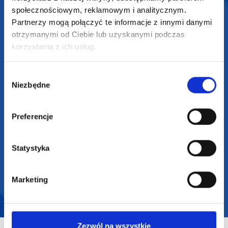
społecznościowym, reklamowym i analitycznym.
biuro@supergadzet.com
Partnerzy mogą połączyć te informacje z innymi danymi
otrzymanymi od Ciebie lub uzyskanymi podczas
Zapraszamy do kontaktu
korzystania z ich usług.
od poniedziałku do piątku
w godzinach 8:00 - 16:00
Wybór
Niezbędne
zgody
Dołącz do nas na
Preferencje
Statystyka
2025 SUPERGADŻET.com © Wszelkie prawa zastrzeżone /
Marketing
design by
VENTI
Zezwól na wszystkie