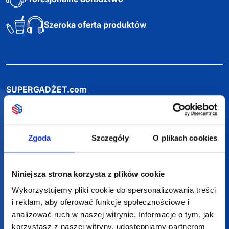
Darmowa wizualizacja
Profesjonalne doradztwo
Szeroka oferta produktów
SUPERGADŻET.com
Zgoda
Szczegóły
O plikach cookies
JAKUB LIEBELT
Osiecza Pierwsza 29
Niniejsza strona korzysta z plików cookie
62-586 Rzgów
NIP: 6652893990
Wykorzystujemy pliki cookie do spersonalizowania treści
i reklam, aby oferować funkcje społecznościowe i
KONTAKT
analizować ruch w naszej witrynie. Informacje o tym, jak
korzystasz z naszej witryny, udostępniamy partnerom
+48 601 072 064