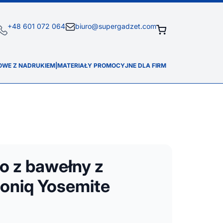
+48 601 072 064
biuro@supergadzet.com
OWE Z NADRUKIEM
|
MATERIAŁY PROMOCYJNE DLA FIRM
o z bawełny z
qoniq Yosemite