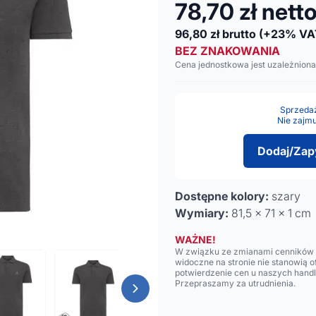
78,70
zł nett
96,80
zł brutto
(+23% VA
BEZ ZNAKOWANIA
Cena jednostkowa jest uzależniona
Sprzedaż 
Nie zajmu
Dodaj/Zap
Dostępne kolory:
szary
Wymiary:
81,5 x 71 x 1 cm
WAŻNE!
W związku ze zmianami cenników n
widoczne na stronie nie stanowią 
potwierdzenie cen u naszych hand
Przepraszamy za utrudnienia.