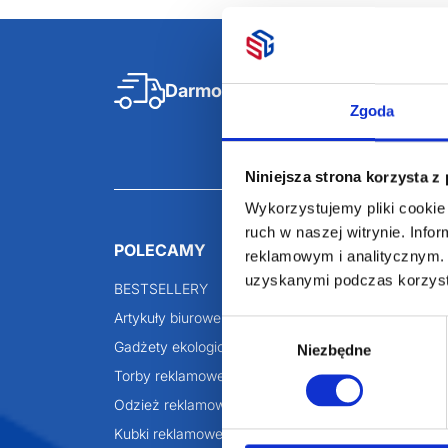
Darmowa dostawa
D
Zgoda
Niniejsza strona korzysta z
Wykorzystujemy pliki cookie 
ruch w naszej witrynie. Inf
POLECAMY
INFORMACJE
reklamowym i analitycznym. 
uzyskanymi podczas korzysta
BESTSELLERY
O Nas
Artykuły biurowe
Katalogi online
Wybór
Gadżety ekologiczne
Projekty graficzn
Niezbędne
zgody
Torby reklamowe
Blog
Odzież reklamowa
Kubki reklamowe