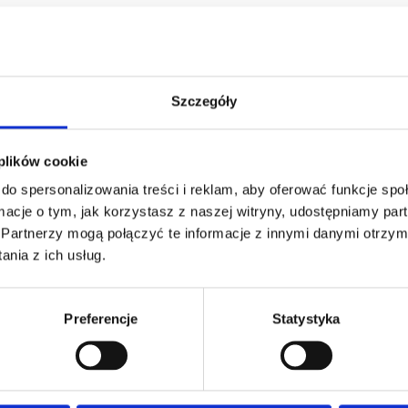
armowa wizualizacja
Profesjonalne dorad
Szczegóły
 plików cookie
do spersonalizowania treści i reklam, aby oferować funkcje sp
ormacje o tym, jak korzystasz z naszej witryny, udostępniamy p
ZAMÓWIENIA
SUPERGADŻE
Partnerzy mogą połączyć te informacje z innymi danymi otrzym
JAKUB LIEBE
nia z ich usług.
Jak zamawiać?
Osiecza Pierwsz
Czas realizacji
62-586 Rzgów
e
Dostawa i płatności
Preferencje
Statystyka
NIP: 665289399
Reklamacje
Regulamin strony
Polityka prywatności