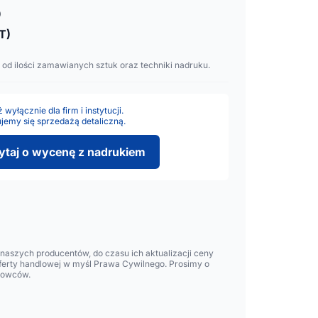
o
T)
 od ilości zamawianych sztuk oraz techniki nadruku.
wyłącznie dla firm i instytucji.
jemy się sprzedażą detaliczną.
ytaj o wycenę z nadrukiem
aszych producentów, do czasu ich aktualizacji ceny
oferty handlowej w myśl Prawa Cywilnego. Prosimy o
lowców.