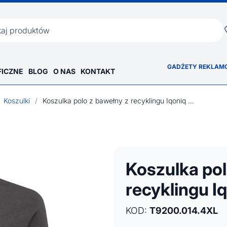
ka
GADŻETY REKLAM
FICZNE
BLOG
O NAS
KONTAKT
Koszulki
/
Koszulka polo z bawełny z recyklingu Iqoniq Yosemite
Koszulka pol
recyklingu I
KOD:
T9200.014.4XL