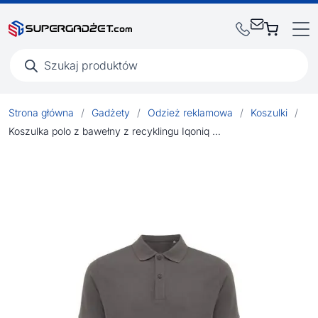
Wyszukiwarka
produktów
Strona główna
/
Gadżety
/
Odzież reklamowa
/
Koszulki
/
Koszulka polo z bawełny z recyklingu Iqoniq Yosemite