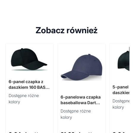
Zobacz również
6-panel czapka z
5-panel c
daszkiem 160 BASIE
daszkiem
APOLLO
Dostępne różne
6-panelowa czapka
Dostępne 
kolory
baseballowa Darton
kolory
260 g/m²
Dostępne różne
kolory