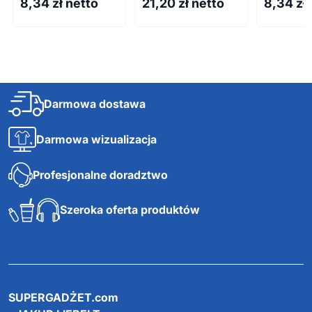
8,34
zł netto
21,20
zł netto
8,34
zł
Darmowa dostawa
Darmowa wizualizacja
Profesjonalne doradztwo
Szeroka oferta produktów
SUPERGADŻET.com