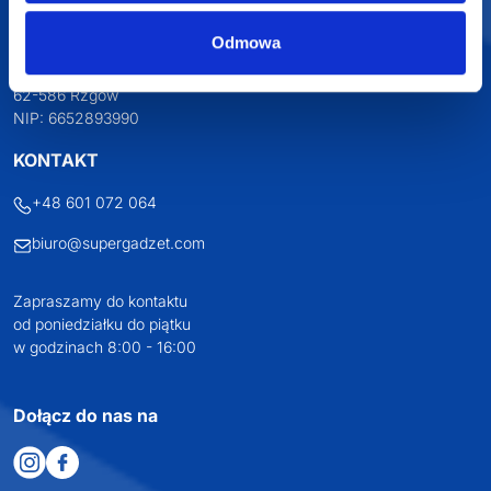
SUPERGADŻET.com
JAKUB LIEBELT
Odmowa
Osiecza Pierwsza 29
62-586 Rzgów
NIP: 6652893990
KONTAKT
+48 601 072 064
biuro@supergadzet.com
Zapraszamy do kontaktu
od poniedziałku do piątku
w godzinach 8:00 - 16:00
Dołącz do nas na