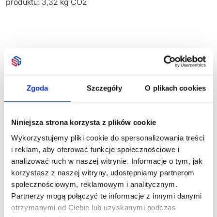
produktu: 3,32 kg CO2
Zobacz również
Zgoda
Szczegóły
O plikach cookies
bestseller
Niniejsza strona korzysta z plików cookie
Wykorzystujemy pliki cookie do spersonalizowania treści
3 artykuły na zimę z
i reklam, aby oferować funkcje społecznościowe i
5-panel czapka z
RPET DENALI
analizować ruch w naszej witrynie. Informacje o tym, jak
daszkiem 160 BUZZ
Adelpho 
korzystasz z naszej witryny, udostępniamy partnerom
Dostępne różne
damskie 
społecznościowym, reklamowym i analitycznym.
kolory
Dostępne 
Partnerzy mogą połączyć te informacje z innymi danymi
kolory
otrzymanymi od Ciebie lub uzyskanymi podczas