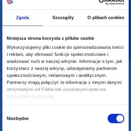
+48 601 072 064
Zgoda
Szczegóły
O plikach cookies
biuro@supergadzet.com
Zapraszamy do kontaktu
Niniejsza strona korzysta z plików cookie
od poniedziałku do piątku
Wykorzystujemy pliki cookie do spersonalizowania treści
w godzinach 8:00 - 16:00
i reklam, aby oferować funkcje społecznościowe i
analizować ruch w naszej witrynie. Informacje o tym, jak
Dołącz do nas na
korzystasz z naszej witryny, udostępniamy partnerom
społecznościowym, reklamowym i analitycznym.
Partnerzy mogą połączyć te informacje z innymi danymi
otrzymanymi od Ciebie lub uzyskanymi podczas
korzystania z ich usług.
Wybór
2025 SUPERGADŻET.com © Wszelkie prawa zastrzeżone /
Niezbędne
design by
VENTI
zgody