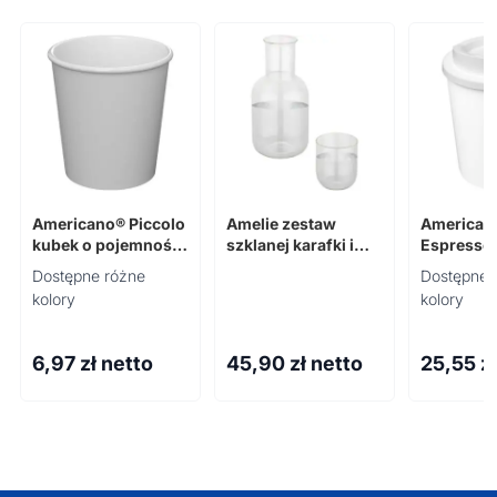
Americano® Piccolo
Amelie zestaw
American
kubek o pojemności
szklanej karafki i
Espresso
100 ml
szklanek
kubek o p
Dostępne różne
Dostępne 
250 ml
kolory
kolory
6,97
zł netto
45,90
zł netto
25,55
z