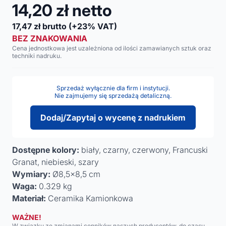
14,20
zł netto
17,47
zł brutto
(+23% VAT)
BEZ ZNAKOWANIA
Cena jednostkowa jest uzależniona od ilości zamawianych sztuk oraz
techniki nadruku.
Sprzedaż wyłącznie dla firm i instytucji.
Nie zajmujemy się sprzedażą detaliczną.
Dodaj/Zapytaj o wycenę z nadrukiem
Dostępne kolory:
biały, czarny, czerwony, Francuski
Granat, niebieski, szary
Wymiary:
Ø8,5x8,5 cm
Waga:
0.329 kg
Materiał:
Ceramika Kamionkowa
WAŻNE!
W związku ze zmianami cenników naszych producentów, do czasu