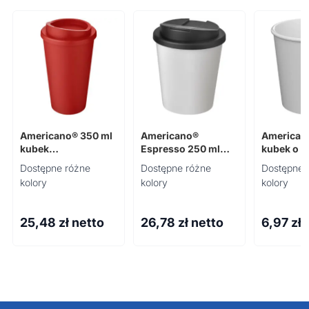
Americano® 350 ml
Americano®
Americano
kubek
Espresso 250 ml
kubek o p
termoizolowany
tumbler with spill-
100 ml
Dostępne różne
Dostępne różne
Dostępne 
proof lid
kolory
kolory
kolory
25,48
zł netto
26,78
zł netto
6,97
zł 