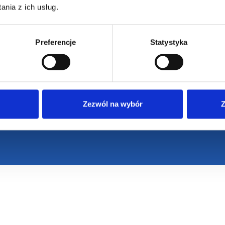
nia z ich usług.
Preferencje
Statystyka
VENTI
Zezwól na wybór
Z