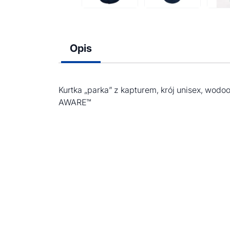
Opis
Kurtka „parka” z kapturem, krój unisex, wod
AWARE™