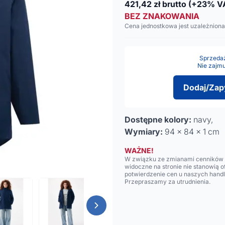
421,42
zł brutto
(+23% V
BEZ ZNAKOWANIA
Cena jednostkowa jest uzależniona
Sprzedaż 
Nie zajmu
Dodaj/Zap
Dostępne kolory:
navy,
Wymiary:
94 x 84 x 1 cm
WAŻNE!
W związku ze zmianami cenników n
widoczne na stronie nie stanowią 
potwierdzenie cen u naszych hand
Przepraszamy za utrudnienia.