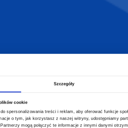
armowa wizualizacja
Profesjonalne dorad
ZAMÓWIENIA
SUPERGADŻE
JAKUB LIEBE
Jak zamawiać?
Osiecza Pierwsz
Czas realizacji
62-586 Rzgów
Szczegóły
e
Dostawa i płatności
NIP: 665289399
Reklamacje
Regulamin strony
 plików cookie
Polityka prywatności
do spersonalizowania treści i reklam, aby oferować funkcje sp
ormacje o tym, jak korzystasz z naszej witryny, udostępniamy p
Partnerzy mogą połączyć te informacje z innymi danymi otrzym