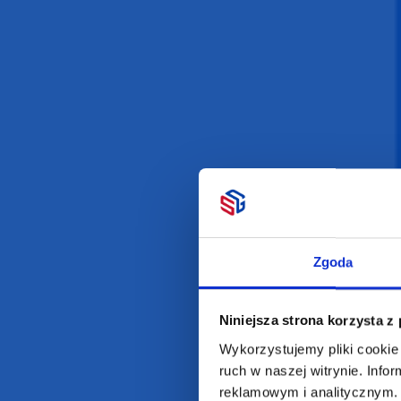
Darmowa dostawa
D
POLECAMY
INFORMACJE
BESTSELLERY
O Nas
Artykuły biurowe
Katalogi online
Zgoda
Gadżety ekologiczne
Projekty graficzn
Torby reklamowe
Blog
Odzież reklamowa
Niniejsza strona korzysta z
Kubki reklamowe
Wykorzystujemy pliki cookie 
ruch w naszej witrynie. Inf
reklamowym i analitycznym. 