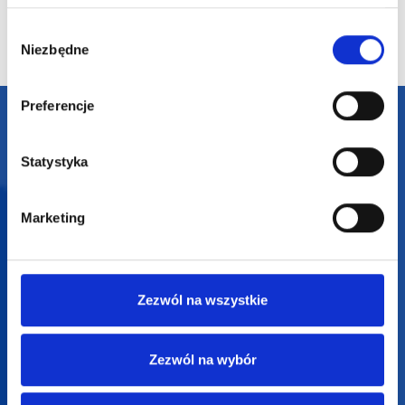
Wybór
Niezbędne
zgody
Preferencje
Darmowa dostawa
Darmowa wizualizacja
Statystyka
Profesjonalne doradztwo
Marketing
Szeroka oferta produktów
Zezwól na wszystkie
Zezwól na wybór
SUPERGADŻET.com
JAKUB LIEBELT