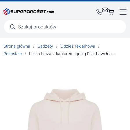
Wyszukiwarka
produktów
Strona główna
/
Gadżety
/
Odzież reklamowa
/
Pozostałe
/
Lekka bluza z kapturem Iqoniq Rila, bawełna z recyklingu