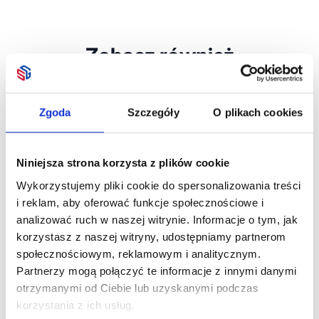
Zobacz również
Zgoda
Szczegóły
O plikach cookies
Niniejsza strona korzysta z plików cookie
Wykorzystujemy pliki cookie do spersonalizowania treści
i reklam, aby oferować funkcje społecznościowe i
6-panelowa czapka
5-panelowa
6-panelo
analizować ruch w naszej witrynie. Informacje o tym, jak
Davis 260 g/m²
bawełniana czapka
baseballo
korzystasz z naszej witryny, udostępniamy partnerom
LE LUZCAP
260 g/m²
Dostępne różne
Dostępne 
społecznościowym, reklamowym i analitycznym.
kolory
kolory
Partnerzy mogą połączyć te informacje z innymi danymi
otrzymanymi od Ciebie lub uzyskanymi podczas
18,29
zł netto
39,30
zł netto
21,20
zł
korzystania z ich usług.