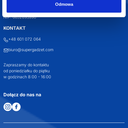
Odmowa
Osiecza Pierwsza 29
62-586 Rzgów
NIP: 6652893990
KONTAKT
+48 601 072 064
biuro@supergadzet.com
Zapraszamy do kontaktu
od poniedziałku do piątku
w godzinach 8:00 - 16:00
Dołącz do nas na