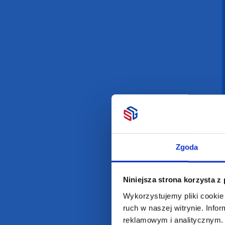
Darmowa dostawa
D
POLECAMY
INFORMACJE
BESTSELLERY
O Nas
Zgoda
Artykuły biurowe
Katalogi online
Gadżety ekologiczne
Projekty graficzn
Torby reklamowe
Blog
Niniejsza strona korzysta z
Odzież reklamowa
Wykorzystujemy pliki cookie 
Kubki reklamowe
ruch w naszej witrynie. Inf
reklamowym i analitycznym. 