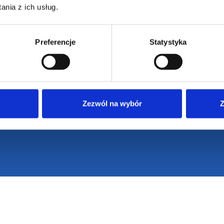
nia z ich usług.
Preferencje
Statystyka
Zezwól na wybór
Z
VENTI