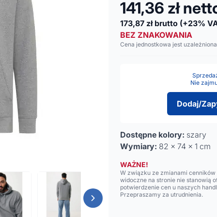
141,36
zł nett
173,87
zł brutto
(+23% VA
BEZ ZNAKOWANIA
Cena jednostkowa jest uzależniona
Sprzedaż 
Nie zajmu
Dodaj/Zap
Dostępne kolory:
szary
Wymiary:
82 x 74 x 1 cm
WAŻNE!
W związku ze zmianami cenników n
widoczne na stronie nie stanowią 
potwierdzenie cen u naszych hand
Przepraszamy za utrudnienia.