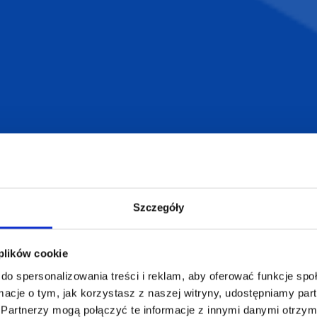
armowa wizualizacja
Profesjonalne dorad
ZAMÓWIENIA
SUPERGADŻE
JAKUB LIEBE
Jak zamawiać?
Osiecza Pierwsz
Szczegóły
Czas realizacji
62-586 Rzgów
e
Dostawa i płatności
NIP: 665289399
Reklamacje
 plików cookie
Regulamin strony
do spersonalizowania treści i reklam, aby oferować funkcje sp
Polityka prywatności
ormacje o tym, jak korzystasz z naszej witryny, udostępniamy p
Partnerzy mogą połączyć te informacje z innymi danymi otrzym