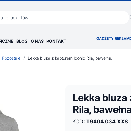
ka
GADŻETY REKLAM
FICZNE
BLOG
O NAS
KONTAKT
Pozostałe
/
Lekka bluza z kapturem Iqoniq Rila, bawełna z recyklingu
Lekka bluza 
Rila, bawełna
KOD:
T9404.034.XXS