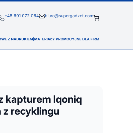
+48 601 072 064
biuro@supergadzet.com
OWE Z NADRUKIEM
|
MATERIAŁY PROMOCYJNE DLA FIRM
z kapturem Iqoniq
 z recyklingu