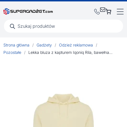
Wyszukiwarka
produktów
Strona główna
/
Gadżety
/
Odzież reklamowa
/
Pozostałe
/
Lekka bluza z kapturem Iqoniq Rila, bawełna z recyklingu