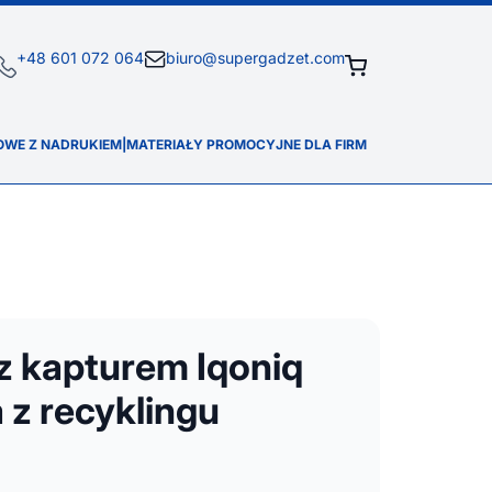
+48 601 072 064
biuro@supergadzet.com
OWE Z NADRUKIEM
|
MATERIAŁY PROMOCYJNE DLA FIRM
z kapturem Iqoniq
 z recyklingu