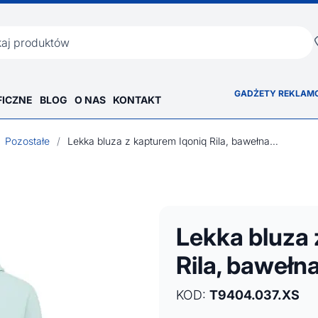
ka
GADŻETY REKLAM
FICZNE
BLOG
O NAS
KONTAKT
Pozostałe
/
Lekka bluza z kapturem Iqoniq Rila, bawełna z recyklingu
Lekka bluza 
Rila, bawełna
KOD:
T9404.037.XS