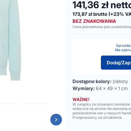
141,36
zł nett
173,87
zł brutto
(+23% VA
BEZ ZNAKOWANIA
Cena jednostkowa jest uzależniona
Sprzedaż 
Nie zajmu
Dodaj/Zap
Dostępne kolory:
zielony
Wymiary:
64 x 49 x 1 cm
WAŻNE!
W związku ze zmianami cenników n
widoczne na stronie nie stanowią 
potwierdzenie cen u naszych hand
Przepraszamy za utrudnienia.