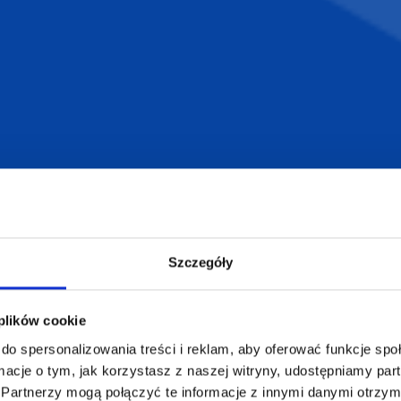
armowa wizualizacja
Profesjonalne dorad
ZAMÓWIENIA
SUPERGADŻE
JAKUB LIEBE
Jak zamawiać?
Osiecza Pierwsz
Szczegóły
Czas realizacji
62-586 Rzgów
e
Dostawa i płatności
NIP: 665289399
Reklamacje
 plików cookie
Regulamin strony
do spersonalizowania treści i reklam, aby oferować funkcje sp
Polityka prywatności
ormacje o tym, jak korzystasz z naszej witryny, udostępniamy p
Partnerzy mogą połączyć te informacje z innymi danymi otrzym