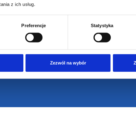
nia z ich usług.
Preferencje
Statystyka
Zezwól na wybór
Z
VENTI