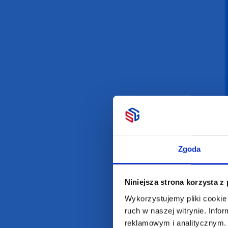
Darmowa dostawa
D
POLECAMY
INFORMACJE
BESTSELLERY
O Nas
Zgoda
Artykuły biurowe
Katalogi online
Gadżety ekologiczne
Projekty graficzn
Torby reklamowe
Blog
Niniejsza strona korzysta z
Odzież reklamowa
Wykorzystujemy pliki cookie 
Kubki reklamowe
ruch w naszej witrynie. Inf
reklamowym i analitycznym. 