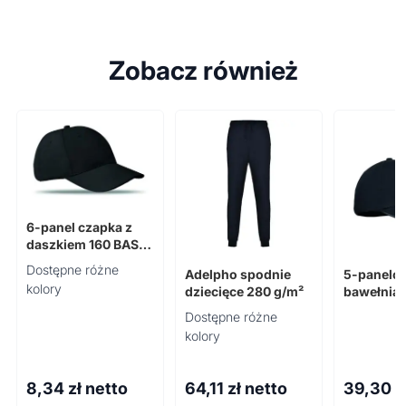
Zobacz również
6-panel czapka z
daszkiem 160 BASIE
APOLLO
Dostępne różne
Adelpho spodnie
5-panelo
kolory
dziecięce 280 g/m²
bawełnia
LE LUZCA
Dostępne różne
kolory
8,34
zł netto
64,11
zł netto
39,30
z