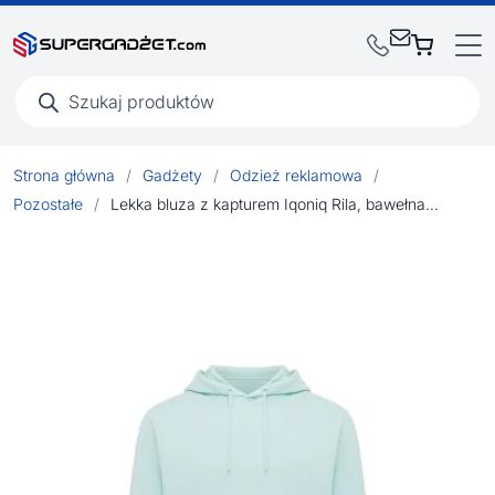
Wyszukiwarka
produktów
Strona główna
/
Gadżety
/
Odzież reklamowa
/
Pozostałe
/
Lekka bluza z kapturem Iqoniq Rila, bawełna z recyklingu