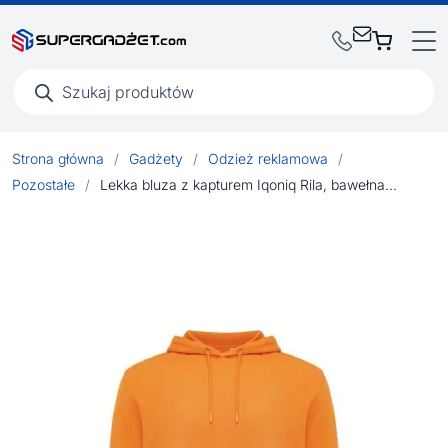
Wyszukiwarka
produktów
Strona główna
/
Gadżety
/
Odzież reklamowa
/
Pozostałe
/
Lekka bluza z kapturem Iqoniq Rila, bawełna z recyklingu