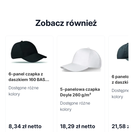
Zobacz również
6-panel czapka z
6 panelo
daszkiem 160 BASIE
z daszki
APOLLO
Dostępne różne
5-panelowa czapka
Dostępne 
kolory
Doyle 260 g/m²
kolory
Dostępne różne
kolory
8,34
zł netto
18,29
zł netto
21,58
zł