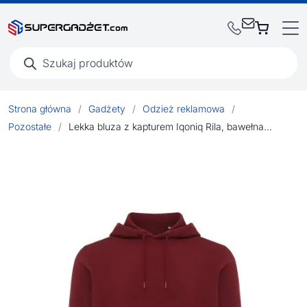
Wyszukiwarka
produktów
Strona główna
/
Gadżety
/
Odzież reklamowa
/
Pozostałe
/
Lekka bluza z kapturem Iqoniq Rila, bawełna z recyklingu