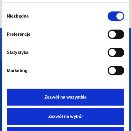
Wybór
Niezbędne
zgody
Preferencje
Darmowa dostawa
Darmowa wizualizacja
Statystyka
Profesjonalne doradztwo
Marketing
Szeroka oferta produktów
Zezwól na wszystkie
Zezwól na wybór
SUPERGADŻET.com
JAKUB LIEBELT