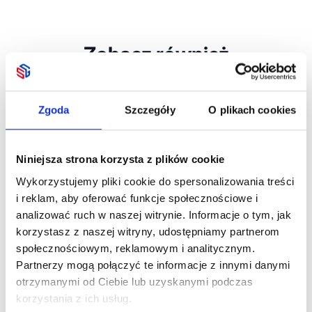
Zobacz również
Zgoda
Szczegóły
O plikach cookies
Niniejsza strona korzysta z plików cookie
5-panelo
5-panel czapka z
Wykorzystujemy pliki cookie do spersonalizowania treści
z daszkie
daszkiem 180gr
i reklam, aby oferować funkcje społecznościowe i
SUNNY
Dostępne 
5-PANEL CZAPKA Z
Dostępne różne
analizować ruch w naszej witrynie. Informacje o tym, jak
KONOPI 370G
kolory
kolory
korzystasz z naszej witryny, udostępniamy partnerom
NAIMA CAP
Dostępne różne
społecznościowym, reklamowym i analitycznym.
kolory
Partnerzy mogą połączyć te informacje z innymi danymi
otrzymanymi od Ciebie lub uzyskanymi podczas
11,86
zł netto
21,56
zł netto
21,58
zł
korzystania z ich usług.