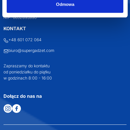
Odmowa
Osiecza Pierwsza 29
62-586 Rzgów
NIP: 6652893990
KONTAKT
+48 601 072 064
biuro@supergadzet.com
Zapraszamy do kontaktu
od poniedziałku do piątku
w godzinach 8:00 - 16:00
Dołącz do nas na