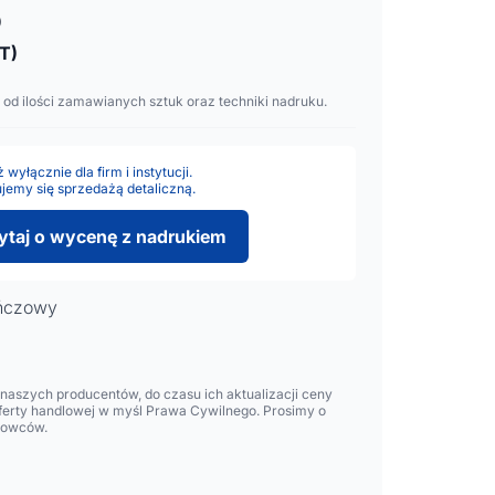
o
T)
 od ilości zamawianych sztuk oraz techniki nadruku.
wyłącznie dla firm i instytucji.
jemy się sprzedażą detaliczną.
ytaj o wycenę z nadrukiem
ńczowy
aszych producentów, do czasu ich aktualizacji ceny
oferty handlowej w myśl Prawa Cywilnego. Prosimy o
lowców.