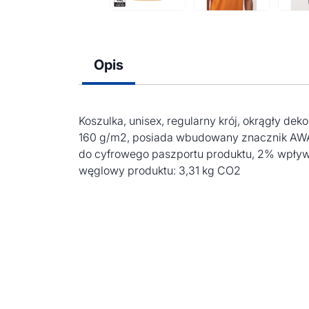
Opis
Koszulka, unisex, regularny krój, okrągły de
160 g/m2, posiada wbudowany znacznik AWARE
do cyfrowego paszportu produktu, 2% wpływó
węglowy produktu: 3,31 kg CO2