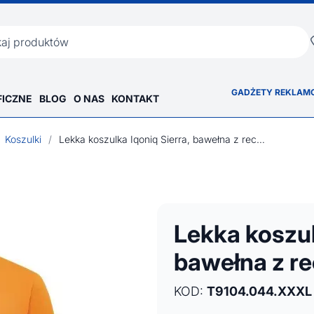
ka
GADŻETY REKLAM
FICZNE
BLOG
O NAS
KONTAKT
Koszulki
/
Lekka koszulka Iqoniq Sierra, bawełna z recyklingu
Lekka koszul
bawełna z re
KOD:
T9104.044.XXXL