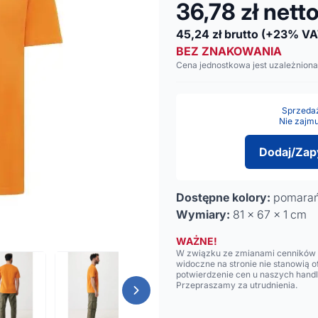
36,78
zł nett
45,24
zł brutto
(+23% VA
BEZ ZNAKOWANIA
Cena jednostkowa jest uzależniona
Sprzedaż 
Nie zajmu
Dodaj/Zap
Dostępne kolory:
pomara
Wymiary:
81 x 67 x 1 cm
WAŻNE!
W związku ze zmianami cenników n
widoczne na stronie nie stanowią 
potwierdzenie cen u naszych hand
Przepraszamy za utrudnienia.