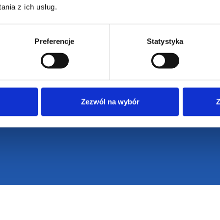
nia z ich usług.
Preferencje
Statystyka
Zezwól na wybór
Z
VENTI