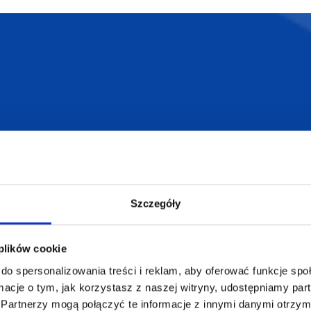
armowa wizualizacja
Profesjonalne dorad
ZAMÓWIENIA
SUPERGADŻE
JAKUB LIEBE
Jak zamawiać?
Szczegóły
Osiecza Pierwsz
Czas realizacji
62-586 Rzgów
e
Dostawa i płatności
NIP: 665289399
 plików cookie
Reklamacje
do spersonalizowania treści i reklam, aby oferować funkcje sp
Regulamin strony
ormacje o tym, jak korzystasz z naszej witryny, udostępniamy p
Polityka prywatności
Partnerzy mogą połączyć te informacje z innymi danymi otrzym