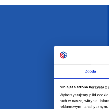
Darmowa dostawa
D
POLECAMY
INFORMACJE
BESTSELLERY
O Nas
Zgoda
Artykuły biurowe
Katalogi online
Gadżety ekologiczne
Projekty graficzn
Niniejsza strona korzysta z
Torby reklamowe
Blog
Wykorzystujemy pliki cookie 
Odzież reklamowa
ruch w naszej witrynie. Inf
Kubki reklamowe
reklamowym i analitycznym. 