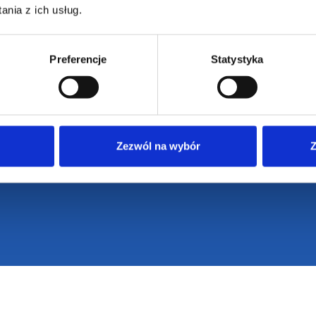
nia z ich usług.
Preferencje
Statystyka
Zezwól na wybór
Z
VENTI