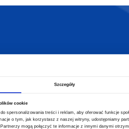
armowa wizualizacja
Profesjonalne dorad
ZAMÓWIENIA
SUPERGADŻE
JAKUB LIEBE
Jak zamawiać?
Szczegóły
Osiecza Pierwsz
Czas realizacji
62-586 Rzgów
e
Dostawa i płatności
NIP: 665289399
 plików cookie
Reklamacje
do spersonalizowania treści i reklam, aby oferować funkcje sp
Regulamin strony
ormacje o tym, jak korzystasz z naszej witryny, udostępniamy p
Polityka prywatności
Partnerzy mogą połączyć te informacje z innymi danymi otrzym