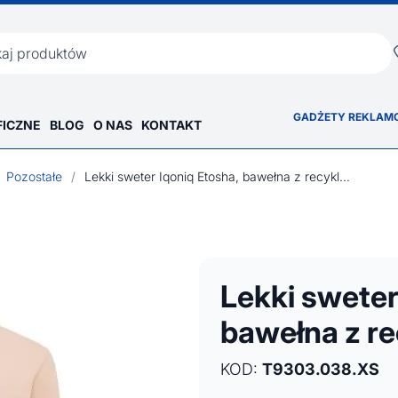
ka
GADŻETY REKLAM
FICZNE
BLOG
O NAS
KONTAKT
Pozostałe
/
Lekki sweter Iqoniq Etosha, bawełna z recyklingu
Lekki sweter
bawełna z re
KOD:
T9303.038.XS