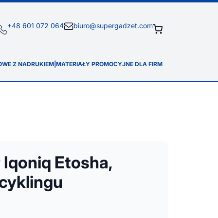
+48 601 072 064
biuro@supergadzet.com
OWE Z NADRUKIEM
|
MATERIAŁY PROMOCYJNE DLA FIRM
 Iqoniq Etosha,
cyklingu