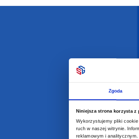
Darmowa dostawa
D
POLECAMY
INFORMACJE
BESTSELLERY
O Nas
Zgoda
Artykuły biurowe
Katalogi online
Gadżety ekologiczne
Projekty graficzn
Niniejsza strona korzysta z
Torby reklamowe
Blog
Wykorzystujemy pliki cookie 
Odzież reklamowa
ruch w naszej witrynie. Inf
Kubki reklamowe
reklamowym i analitycznym. 