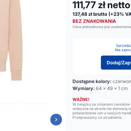
111,77
zł netto
137,48
zł brutto
(+23% VA
BEZ ZNAKOWANIA
Cena jednostkowa jest uzależniona
Sprzedaż 
Nie zajmu
Dodaj/Zap
Dostępne kolory:
czerwo
Wymiary:
64 x 49 x 1 cm
WAŻNE!
W związku ze zmianami cenników n
widoczne na stronie nie stanowią 
potwierdzenie cen u naszych hand
Przepraszamy za utrudnienia.