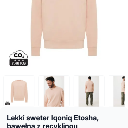
Lekki sweter Iqoniq Etosha,
bawełna z recyklingu