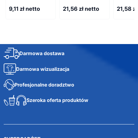
9,11
zł netto
21,56
zł netto
21,58
zł
Darmowa dostawa
Darmowa wizualizacja
Profesjonalne doradztwo
Szeroka oferta produktów