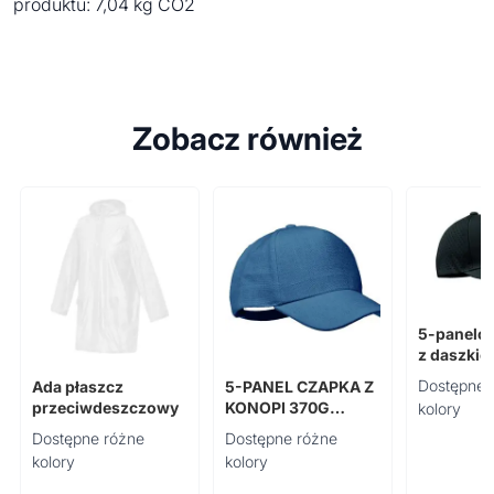
produktu: 7,04 kg CO2
Zobacz również
5-panelo
z daszkie
Dostępne 
Ada płaszcz
5-PANEL CZAPKA Z
przeciwdeszczowy
KONOPI 370G
kolory
NAIMA CAP
Dostępne różne
Dostępne różne
kolory
kolory