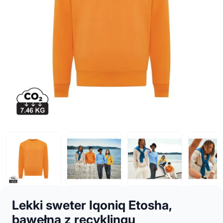
Lekki sweter Iqoniq Etosha,
bawełna z recyklingu