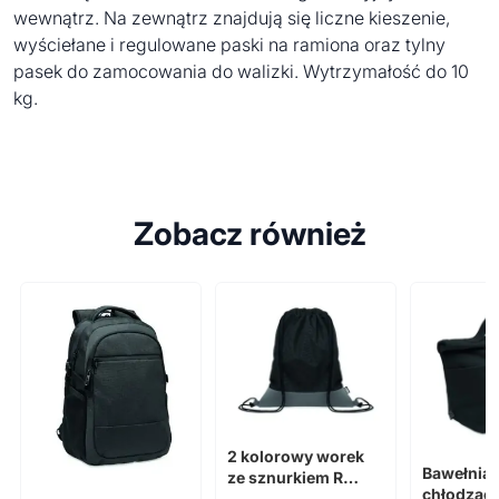
wewnątrz. Na zewnątrz znajdują się liczne kieszenie,
wyściełane i regulowane paski na ramiona oraz tylny
pasek do zamocowania do walizki. Wytrzymałość do 10
kg.
Zobacz również
2 kolorowy worek
Bawełnian
ze sznurkiem R
chłodząc
LIBAG