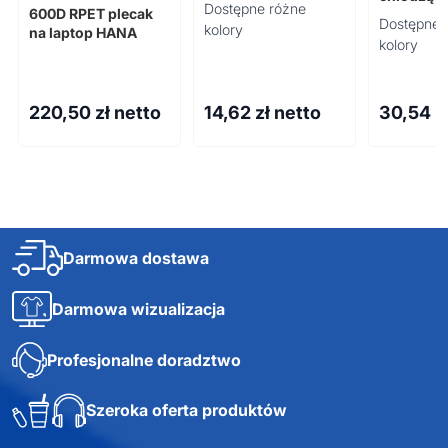
Dostępne różne
600D RPET plecak
COLOUR
Dostępne 
kolory
na laptop HANA
kolory
220,50
zł netto
14,62
zł netto
30,54
z
Darmowa dostawa
Darmowa wizualizacja
Profesjonalne doradztwo
Szeroka oferta produktów