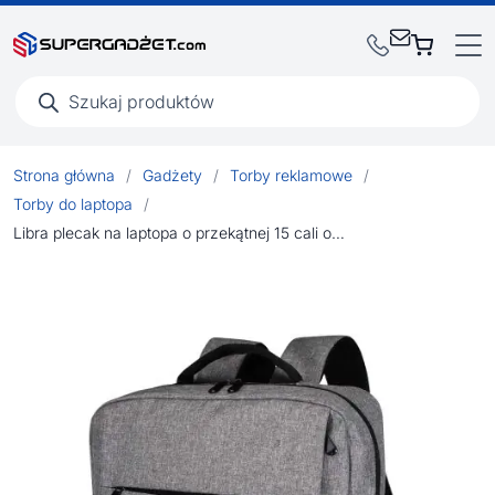
Wyszukiwarka
produktów
Strona główna
/
Gadżety
/
Torby reklamowe
/
Torby do laptopa
/
Libra plecak na laptopa o przekątnej 15 cali o pojemności 15 l wykonany z materiałów z recyclingu z certyfikatem GRS