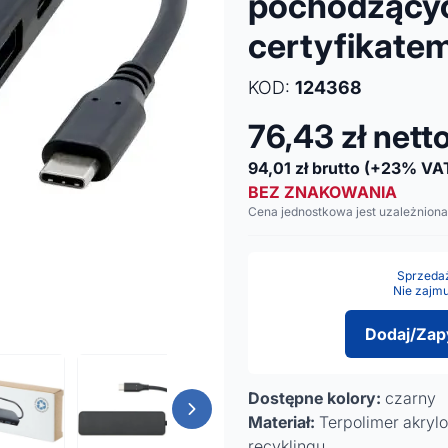
pochodzącyc
certyfikate
KOD:
124368
76,43
zł nett
94,01
zł brutto
(+23% VA
BEZ ZNAKOWANIA
Cena jednostkowa jest uzależniona
Sprzedaż 
Nie zajmu
Dodaj/Zap
Dostępne kolory:
czarny
Materiał:
Terpolimer akrylo
recyklingu