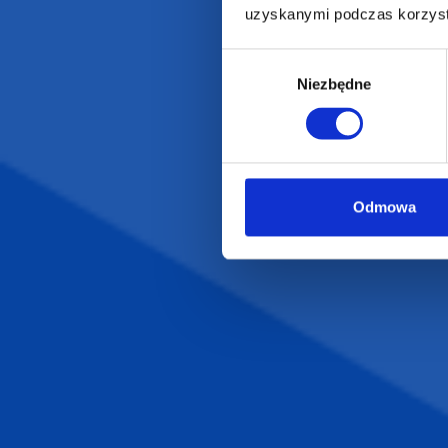
uzyskanymi podczas korzysta
Wybór
POLECAMY
INFORMACJE
Niezbędne
zgody
BESTSELLERY
O Nas
Artykuły biurowe
Katalogi online
Gadżety ekologiczne
Projekty graficzn
Torby reklamowe
Blog
Odmowa
Odzież reklamowa
Kubki reklamowe