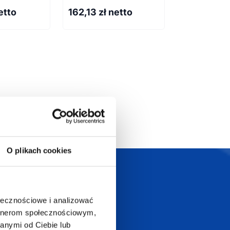
etto
162,13
zł netto
61,13
zł ne
O plikach cookies
Szeroka oferta
ztwo
produktów
ołecznościowe i analizować
artnerom społecznościowym,
anymi od Ciebie lub