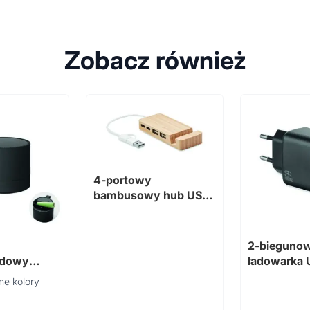
Zobacz również
4-portowy
bambusowy hub USB
HUBSTAND
2-bieguno
odowy
ładowarka
ne kolory