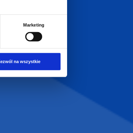
T.com
KONTAKT
Marketing
LT
+48 601 072 064
a 29
biuro@supergadzet.com
0
ezwól na wszystkie
Zapraszamy do kontaktu
od poniedziałku do piątku
w godzinach 8:00 - 16:00
Dołącz do nas na