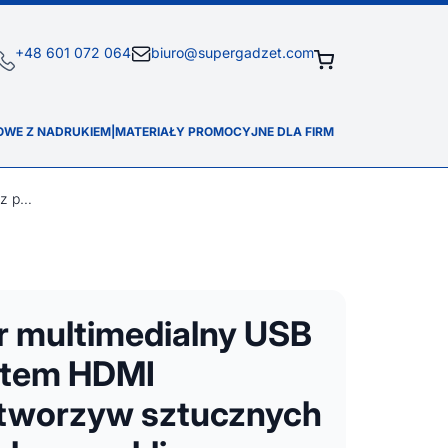
+48 601 072 064
biuro@supergadzet.com
OWE Z NADRUKIEM
|
MATERIAŁY PROMOCYJNE DLA FIRM
Loop adapter multimedialny USB 2.0-3.0 z portem HDMI wykonany z tworzyw sztucznych pochodzących z recyklingu z certyfikatem R
r multimedialny USB
ortem HDMI
tworzyw sztucznych