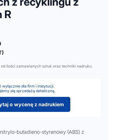
h z recyklingu z
m R
o
T)
 od ilości zamawianych sztuk oraz techniki nadruku.
wyłącznie dla firm i instytucji.
jemy się sprzedażą detaliczną.
ytaj o wycenę z nadrukiem
nitrylo-butadieno-styrenowy (ABS) z