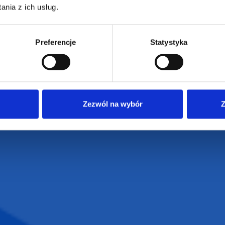
nia z ich usług.
ZAMÓWIENIA
SUPERGADŻE
Preferencje
Statystyka
JAKUB LIEBE
Jak zamawiać?
Osiecza Pierwsz
Czas realizacji
62-586 Rzgów
e
Dostawa i płatności
NIP: 665289399
Reklamacje
Zezwól na wybór
Z
Regulamin strony
Polityka prywatności