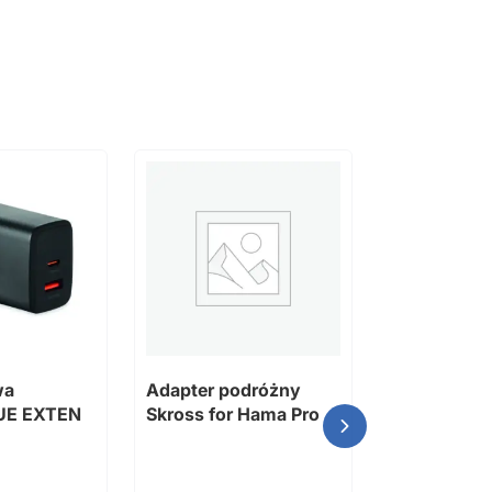
wa
Adapter podróżny
ADAPT stacj
 UE EXTEN
Skross for Hama Pro
PD o mocy 
tworzyw sz
pochodzący
recyklingu