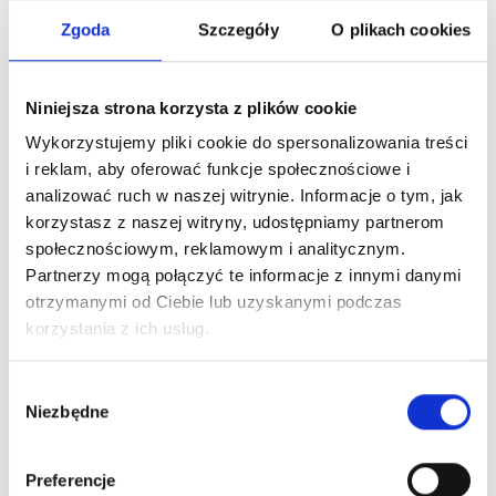
Zobacz również
Zgoda
Szczegóły
O plikach cookies
Niniejsza strona korzysta z plików cookie
Wykorzystujemy pliki cookie do spersonalizowania treści
i reklam, aby oferować funkcje społecznościowe i
analizować ruch w naszej witrynie. Informacje o tym, jak
korzystasz z naszej witryny, udostępniamy partnerom
społecznościowym, reklamowym i analitycznym.
Althea ręcznik
30-elementowa
5-części
Partnerzy mogą połączyć te informacje z innymi danymi
sportowy 50x100
wodoodporna torba
sztućców 
cm
pierwszej pomocy
nierdzewne
otrzymanymi od Ciebie lub uzyskanymi podczas
Dostępne różne
Dostępne różne
Alexander
drewna b
korzystania z ich usług.
kolory
kolory
Root
Wybór
13,16
zł netto
55,23
zł netto
15,84
z
Niezbędne
zgody
Preferencje