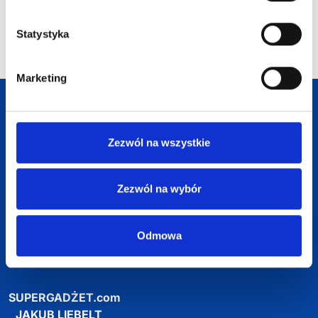
Statystyka
Marketing
Darmowa dostawa
Darmowa wizualizacja
Zezwól na wszystkie
Profesjonalne doradztwo
Zezwól na wybór
Szeroka oferta produktów
Odmowa
SUPERGADŻET.com
JAKUB LIEBELT