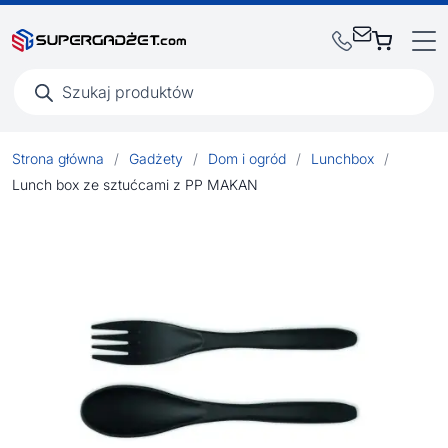
Wyszukiwarka
produktów
Strona główna
/
Gadżety
/
Dom i ogród
/
Lunchbox
/
Lunch box ze sztućcami z PP MAKAN