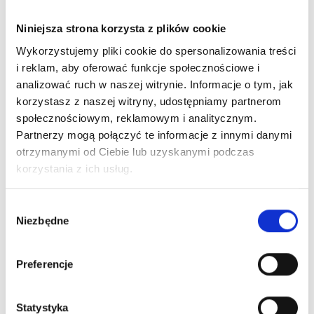
produktu: 9,15 kg CO2
Niniejsza strona korzysta z plików cookie
Wykorzystujemy pliki cookie do spersonalizowania treści
i reklam, aby oferować funkcje społecznościowe i
Zobacz również
analizować ruch w naszej witrynie. Informacje o tym, jak
korzystasz z naszej witryny, udostępniamy partnerom
społecznościowym, reklamowym i analitycznym.
Partnerzy mogą połączyć te informacje z innymi danymi
otrzymanymi od Ciebie lub uzyskanymi podczas
korzystania z ich usług.
Wybór
Niezbędne
zgody
6-panelowa czapka
Ada płaszcz
Adelpho 
Davis 260 g/m²
przeciwdeszczowy
damskie 
Preferencje
Dostępne różne
Dostępne różne
Dostępne 
kolory
kolory
kolory
Statystyka