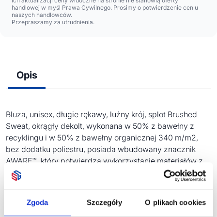
ich aktualizacji ceny widoczne na stronie nie stanowią oferty
handlowej w myśl Prawa Cywilnego. Prosimy o potwierdzenie cen u
naszych handlowców.
Przepraszamy za utrudnienia.
Opis
Bluza, unisex, długie rękawy, luźny krój, splot Brushed
Sweat, okrągły dekolt, wykonana w 50% z bawełny z
recyklingu i w 50% z bawełny organicznej 340 m/m2,
bez dodatku poliestru, posiada wbudowany znacznik
AWARE™, który potwierdza wykorzystanie materiałów z
recyklingu, posiada kod QR na metce, który prowadzi do
cyfrowego paszportu produktu, 2% wpływów z każdego
sprzedanego produktu z kolekcji Impact jest
Zgoda
Szczegóły
O plikach cookies
przekazywane na rzecz Water.org, ślad węglowy