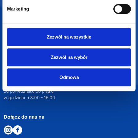
SUPERGADŻET.com
JAKUB LIEBELT
Marketing
Osiecza Pierwsza 29
62-586 Rzgów
NIP: 6652893990
Zezwól na wszystkie
KONTAKT
+48 601 072 064
Zezwól na wybór
biuro@supergadzet.com
Odmowa
Zapraszamy do kontaktu
od poniedziałku do piątku
w godzinach 8:00 - 16:00
Dołącz do nas na