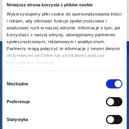
Niniejsza strona korzysta z plików cookie
21,56
zł netto
21,58
zł netto
18,29
z
Wykorzystujemy pliki cookie do spersonalizowania treści
i reklam, aby oferować funkcje społecznościowe i
analizować ruch w naszej witrynie. Informacje o tym, jak
korzystasz z naszej witryny, udostępniamy partnerom
społecznościowym, reklamowym i analitycznym.
Partnerzy mogą połączyć te informacje z innymi danymi
Darmowa dostawa
otrzymanymi od Ciebie lub uzyskanymi podczas
korzystania z ich usług.
Darmowa wizualizacja
Wybór
Profesjonalne doradztwo
Niezbędne
zgody
Szeroka oferta produktów
Preferencje
Statystyka