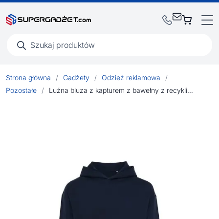
Wyszukiwarka
produktów
Strona główna
/
Gadżety
/
Odzież reklamowa
/
Pozostałe
/
Luźna bluza z kapturem z bawełny z recyklingu Iqoniq Yoho