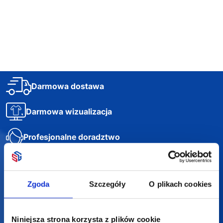
18,29
zł netto
64,11
zł netto
21,58
zł
Darmowa dostawa
Darmowa wizualizacja
Profesjonalne doradztwo
Szeroka oferta produktów
Zgoda
Szczegóły
O plikach cookies
Niniejsza strona korzysta z plików cookie