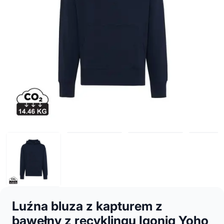
Luźna bluza z kapturem z
bawełny z recyklingu Iqoniq Yoho