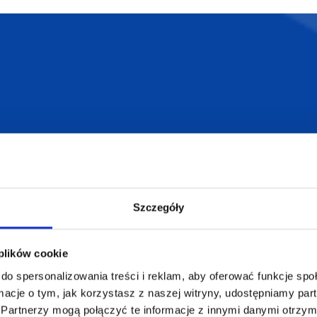
armowa wizualizacja
Profesjonalne dorad
ZAMÓWIENIA
SUPERGADŻE
JAKUB LIEBE
Jak zamawiać?
Szczegóły
Osiecza Pierwsz
Czas realizacji
62-586 Rzgów
e
Dostawa i płatności
NIP: 665289399
 plików cookie
Reklamacje
do spersonalizowania treści i reklam, aby oferować funkcje sp
Regulamin strony
ormacje o tym, jak korzystasz z naszej witryny, udostępniamy p
Polityka prywatności
Partnerzy mogą połączyć te informacje z innymi danymi otrzym