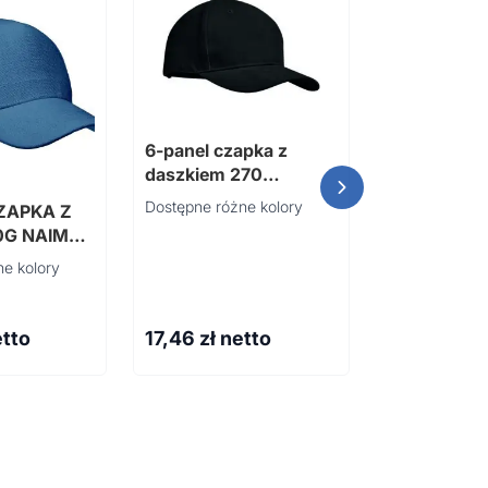
5-panelowa
6-panel czapka z
poliamidu 
daszkiem 270
TEKAPO
Dostępne różne kolory
ZAPKA Z
0G NAIMA
e kolory
etto
17,46
zł netto
22,70
zł n