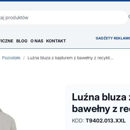
ka
GADŻETY REKLAM
FICZNE
BLOG
O NAS
KONTAKT
Pozostałe
/
Luźna bluza z kapturem z bawełny z recyklingu Iqoniq Yoho
Luźna bluza 
bawełny z re
KOD:
T9402.013.XXL