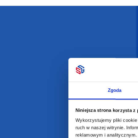
Darmowa dostawa
D
POLECAMY
INFORMACJE
BESTSELLERY
O Nas
Zgoda
Artykuły biurowe
Katalogi online
Gadżety ekologiczne
Projekty graficzn
Niniejsza strona korzysta z
Torby reklamowe
Blog
Wykorzystujemy pliki cookie 
Odzież reklamowa
ruch w naszej witrynie. Inf
Kubki reklamowe
reklamowym i analitycznym. 