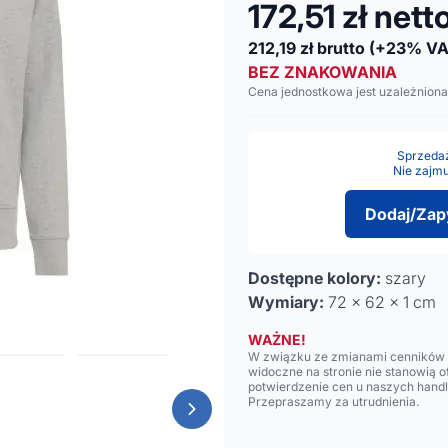
172,51
zł nett
212,19
zł brutto
(+23% VA
BEZ ZNAKOWANIA
Cena jednostkowa jest uzależniona
Sprzedaż 
Nie zajmu
Dodaj/Zap
Dostępne kolory:
szary
Wymiary:
72 x 62 x 1 cm
WAŻNE!
W związku ze zmianami cenników n
widoczne na stronie nie stanowią 
potwierdzenie cen u naszych hand
Przepraszamy za utrudnienia.