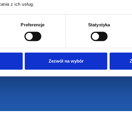
nia z ich usług.
Preferencje
Statystyka
Zezwól na wybór
Z
VENTI