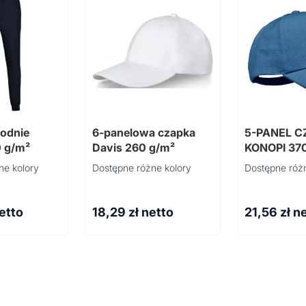
odnie
6-panelowa czapka
5-PANEL C
 g/m²
Davis 260 g/m²
KONOPI 37
CAP
ne kolory
Dostępne różne kolory
Dostępne różn
netto
18,29
zł netto
21,56
zł n