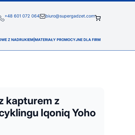
+48 601 072 064
biuro@supergadzet.com
OWE Z NADRUKIEM
|
MATERIAŁY PROMOCYJNE DLA FIRM
z kapturem z
cyklingu Iqoniq Yoho