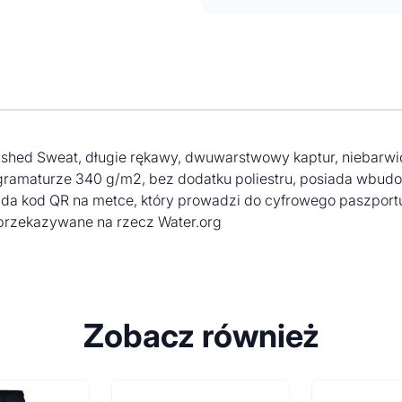
t Brushed Sweat, długie rękawy, dwuwarstwowy kaptur, nieba
 gramaturze 340 g/m2, bez dodatku poliestru, posiada wbu
iada kod QR na metce, który prowadzi do cyfrowego paszpo
 przekazywane na rzecz Water.org
Zobacz również