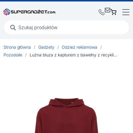
Wyszukiwarka
produktów
Strona główna
/
Gadżety
/
Odzież reklamowa
/
Pozostałe
/
Luźna bluza z kapturem z bawełny z recyklingu Iqoniq Yoho