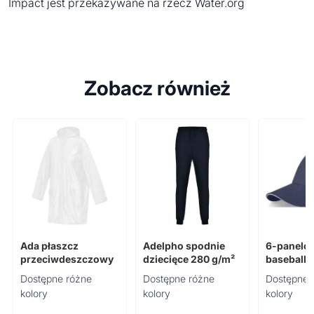
Impact jest przekazywane na rzecz Water.org
Zobacz również
Ada płaszcz
Adelpho spodnie
6-panelo
przeciwdeszczowy
dziecięce 280 g/m²
baseballo
260 g/m²
Dostępne różne
Dostępne różne
Dostępne 
kolory
kolory
kolory