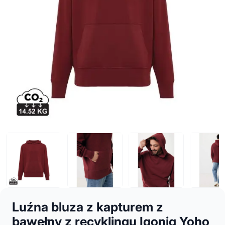
Luźna bluza z kapturem z
bawełny z recyklingu Iqoniq Yoho