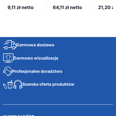
9,11
zł netto
64,11
zł netto
21,20
zł
Darmowa dostawa
Darmowa wizualizacja
Profesjonalne doradztwo
Szeroka oferta produktów