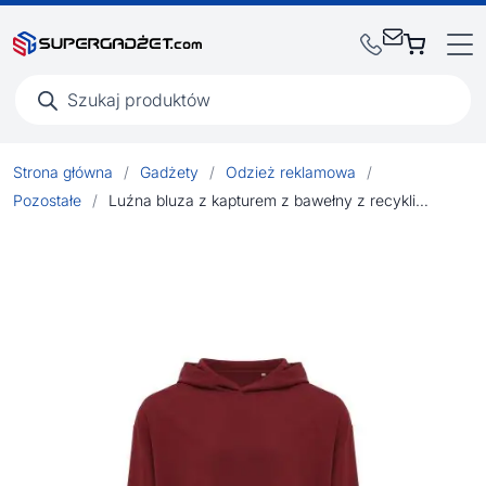
Wyszukiwarka
produktów
Strona główna
/
Gadżety
/
Odzież reklamowa
/
Pozostałe
/
Luźna bluza z kapturem z bawełny z recyklingu Iqoniq Yoho