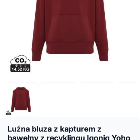
Luźna bluza z kapturem z
bawełny z recyklingu Iqoniq Yoho