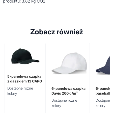
produktu: 3,82 kg CO2
Zobacz również
5-panelowa czapka
z daszkiem 13 CAPO
Dostępne różne
6-panelowa czapka
6-panelo
Davis 260 g/m²
baseballo
kolory
260 g/m²
Dostępne różne
Dostępne 
kolory
kolory