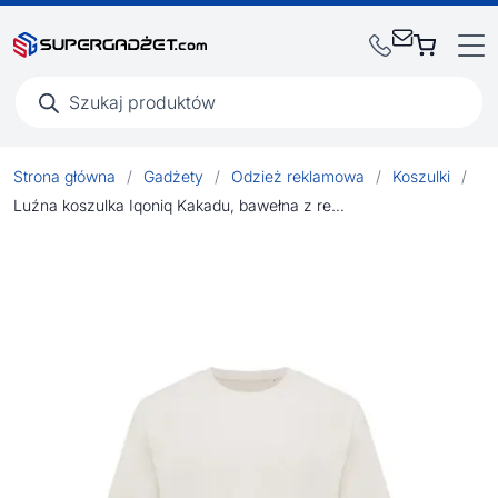
Wyszukiwarka
produktów
Strona główna
/
Gadżety
/
Odzież reklamowa
/
Koszulki
/
Luźna koszulka Iqoniq Kakadu, bawełna z recyklingu