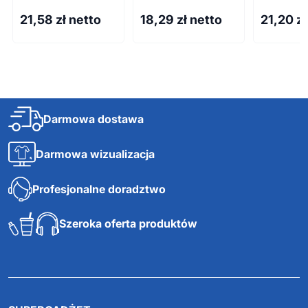
21,58
zł netto
18,29
zł netto
21,20
zł
Darmowa dostawa
Darmowa wizualizacja
Profesjonalne doradztwo
Szeroka oferta produktów